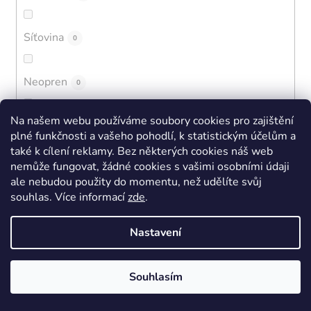
Síťovina
0
Neopren
0
Na našem webu používáme soubory cookies pro zajištění
Vlna
0
plné funkčnosti a vašeho pohodlí, k statistickým účelům a
také k cílení reklamy. Bez některých cookies náš web
nemůže fungovat, žádné cookies s vašimi osobními údaji
Pletenina
0
ale nebudou použity do momentu, než udělíte svůj
souhlas
.
Více informací
zde
.
Bambus
0
Nastavení
Kaučuk
0
Souhlasím
EVA + BLOOM
0