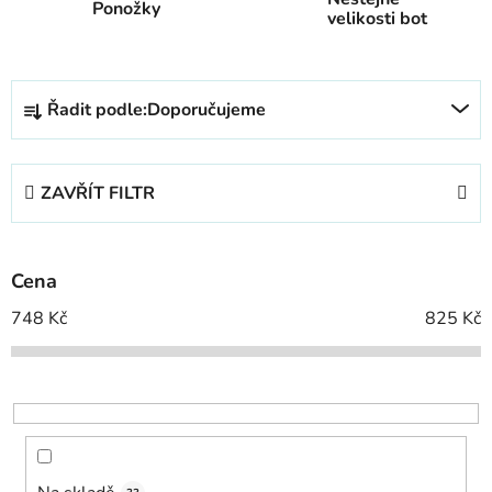
Ponožky
velikosti bot
Ř
Řadit podle:
Doporučujeme
a
z
e
ZAVŘÍT FILTR
n
í
p
Cena
r
o
748
Kč
825
Kč
d
u
k
t
ů