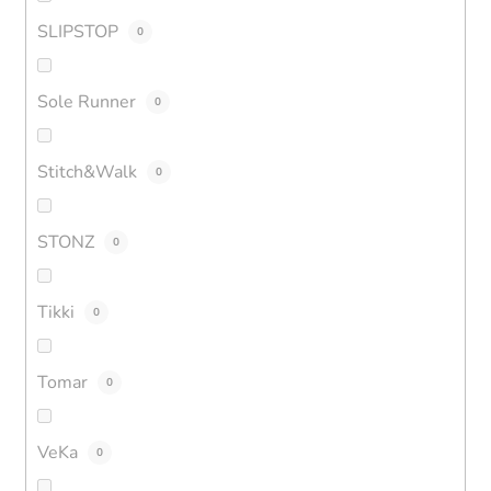
SLIPSTOP
0
Sole Runner
0
Stitch&Walk
0
STONZ
0
Tikki
0
Tomar
0
VeKa
0