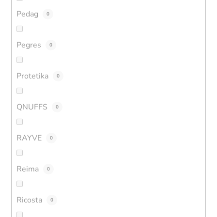
Pedag
0
Pegres
0
Protetika
0
QNUFFS
0
RAYVE
0
Reima
0
Ricosta
0