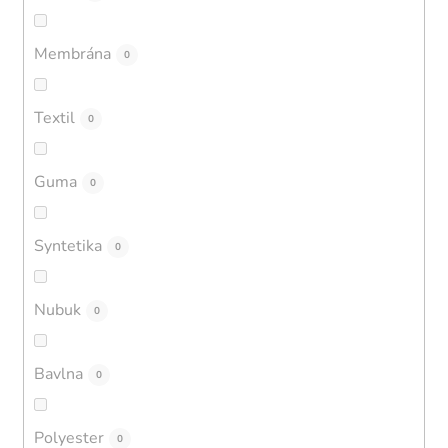
Membrána
0
Textil
0
Guma
0
Syntetika
0
Nubuk
0
Bavlna
0
Polyester
0