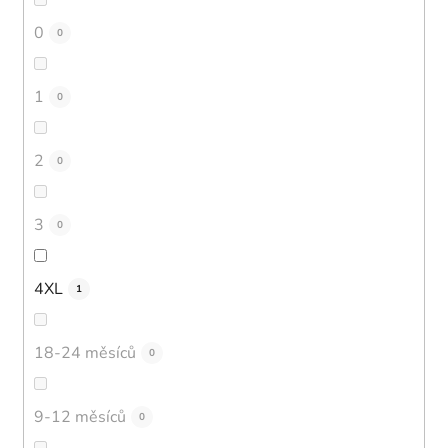
0
0
1
0
2
0
3
0
4XL
1
18-24 měsíců
0
9-12 měsíců
0