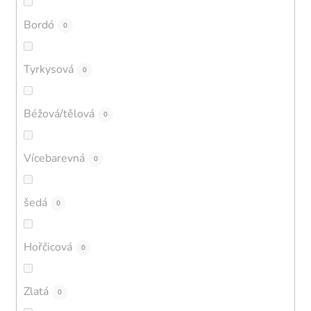
Bordó
0
Tyrkysová
0
Béžová/tělová
0
Vícebarevná
0
šedá
0
Hořčicová
0
Zlatá
0