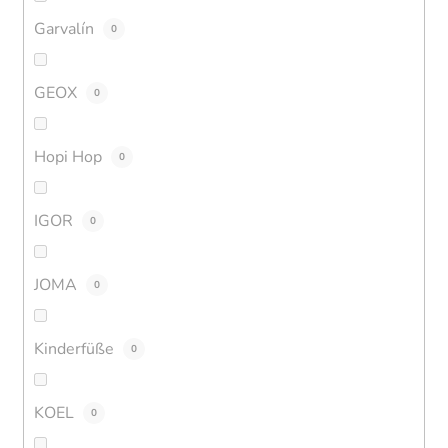
Garvalín
0
GEOX
0
Hopi Hop
0
IGOR
0
JOMA
0
Kinderfüße
0
KOEL
0