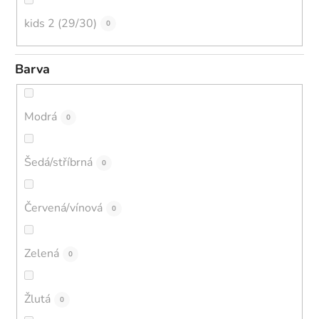
kids 2 (29/30)
0
Barva
Modrá
0
Šedá/stříbrná
0
Červená/vínová
0
Zelená
0
Žlutá
0