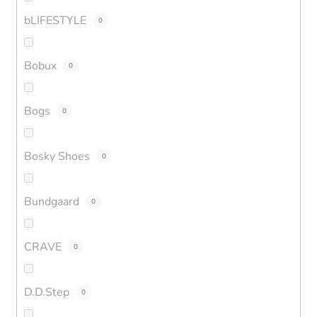
bLIFESTYLE
0
Bobux
0
Bogs
0
Bosky Shoes
0
Bundgaard
0
CRAVE
0
D.D.Step
0