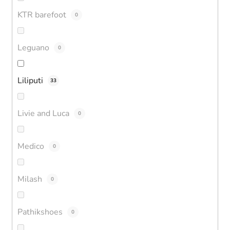
KTR barefoot
0
Leguano
0
Liliputi
33
Livie and Luca
0
Medico
0
Milash
0
Pathikshoes
0