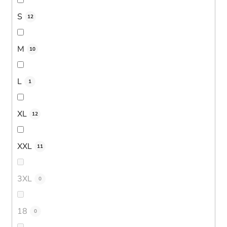
S
12
M
10
L
1
XL
12
XXL
11
3XL
0
18
0