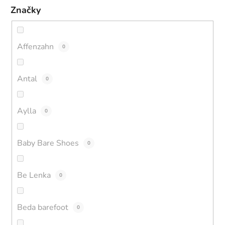
Značky
Affenzahn
0
Antal
0
Aylla
0
Baby Bare Shoes
0
Be Lenka
0
Beda barefoot
0