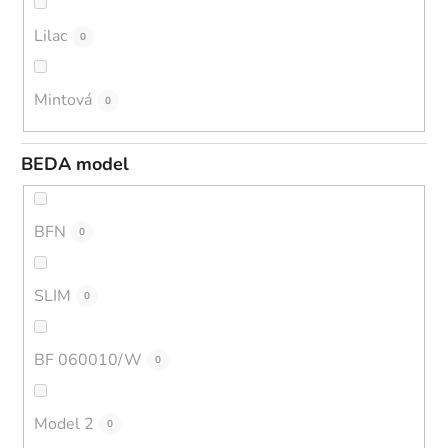
Lilac
0
Mintová
0
BEDA model
BFN
0
SLIM
0
BF 060010/W
0
Model 2
0