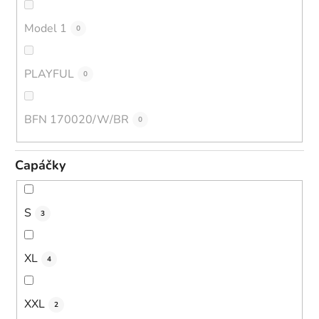
Model 1
0
PLAYFUL
0
BFN 170020/W/BR
0
Capáčky
S
3
XL
4
XXL
2