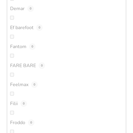
Demar
0
Ef barefoot
0
Fantom
0
FARE BARE
0
Feelmax
0
Filii
0
Froddo
0