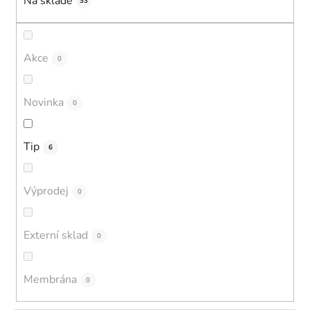
Na skladě
33
Akce
0
Novinka
0
Tip
6
Výprodej
0
Externí sklad
0
Membrána
0