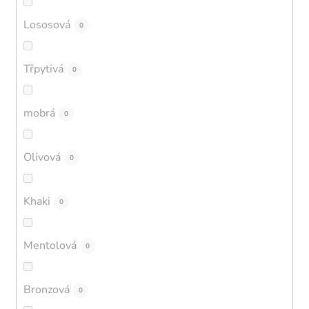
Lososová
0
Třpytivá
0
mobrá
0
Olivová
0
Khaki
0
Mentolová
0
Bronzová
0