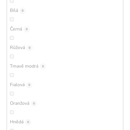
Bílá
0
Černá
0
Růžová
0
Tmavě modrá
0
Fialová
0
Oranžová
0
Hnědá
0