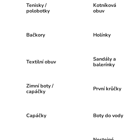
Tenisky /
Kotníková
polobotky
obuv
Bačkory
Holínky
Sandály a
Textilní obuv
balerínky
Zimní boty /
První krůčky
capáčky
Capáčky
Boty do vody
Nestejné