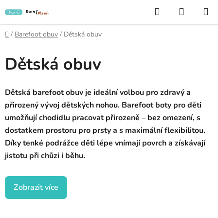
Přejít
Hledat
NÁKUP
na
KOŠÍK
obsah
Domů
/
Barefoot obuv
/
Dětská obuv
Dětská obuv
Dětská barefoot obuv je ideální volbou pro zdravý a
přirozený vývoj dětských nohou. Barefoot boty pro děti
umožňují chodidlu pracovat přirozeně – bez omezení, s
dostatkem prostoru pro prsty a s maximální flexibilitou.
Díky tenké podrážce děti lépe vnímají povrch a získávají
jistotu při chůzi i běhu.
Zobrazit více