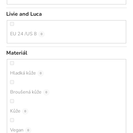
Livie and Luca
EU 24 /US 8
0
Materiál
Hladká kůže
0
Broušená kůže
0
Kůže
0
Vegan
0