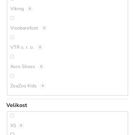
Viking
0
Vivobarefoot
0
VTR s. r. o.
0
Xero Shoes
0
ZeaZoo Kids
0
Velikost
XS
0