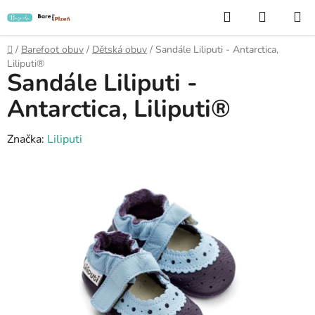
Přejít
Hledat
NÁKUP
na
KOŠÍK
obsah
Domů
/
Barefoot obuv
/
Dětská obuv
/
Sandále Liliputi - Antarctica,
Liliputi®
Sandále Liliputi -
Antarctica, Liliputi®
Značka:
Liliputi