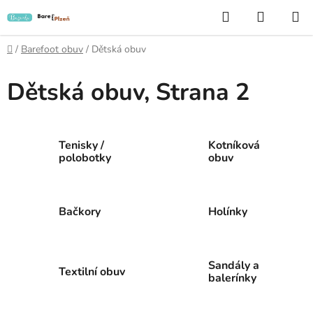
Přejít
Hledat
NÁKUP
na
KOŠÍK
obsah
Domů
/
Barefoot obuv
/
Dětská obuv
Dětská obuv
, Strana 2
Tenisky /
Kotníková
polobotky
obuv
Bačkory
Holínky
Sandály a
Textilní obuv
balerínky