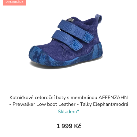
ý
r
MEMBRÁNA
p
o
i
d
s
u
p
k
r
t
o
ů
d
u
k
t
ů
Kotníčkové celoroční boty s membránou AFFENZAHN
- Prewalker Low boot Leather - Talky Elephant/modrá
Skladem*
1 999 Kč