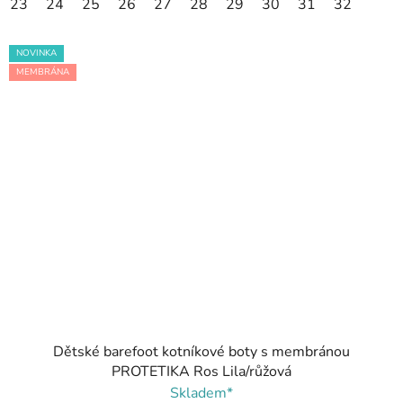
23
24
25
26
27
28
29
30
31
32
NOVINKA
MEMBRÁNA
Dětské barefoot kotníkové boty s membránou
PROTETIKA Ros Lila/růžová
Skladem*