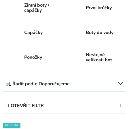
Zimní boty /
První krůčky
capáčky
Capáčky
Boty do vody
Nestejné
Ponožky
velikosti bot
Ř
Řadit podle:
Doporučujeme
a
z
e
OTEVŘÍT FILTR
n
í
V
p
NOVINKA