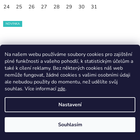
24
25
26
27
28
29
30
31
NOVINKA
Na našem webu používáme soubory cookies pro zajištění
plné funkčnosti a vašeho pohodlí, k statistickým účelům a
také k cílení reklamy. Bez některých cookies náš web
nemůže fungovat, žádné cookies s vašimi osobními údaji
ale nebudou použity do momentu, než udělíte svůj
souhlas
.
Více informací
zde
.
Nastavení
Souhlasím
Dětské barefoot přezůvky/plátěnky FRODDO T-BAR
Pink+/růžová jednorožec (G1700439-8)