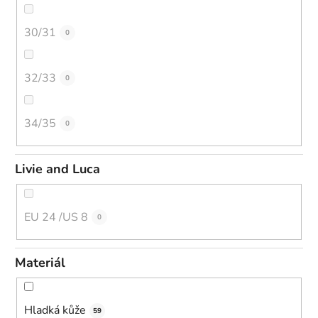
30/31
0
32/33
0
34/35
0
Livie and Luca
EU 24 /US 8
0
Materiál
Hladká kůže
59