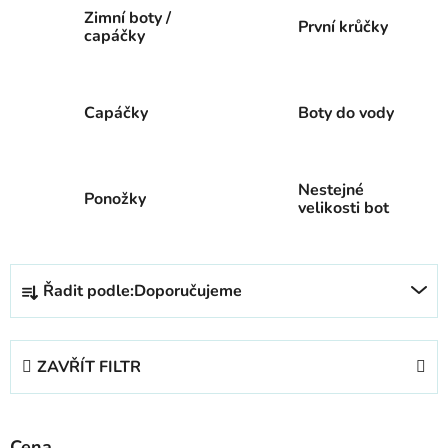
Zimní boty /
První krůčky
capáčky
Capáčky
Boty do vody
Nestejné
Ponožky
velikosti bot
Ř
Řadit podle:
Doporučujeme
a
z
e
ZAVŘÍT FILTR
n
í
p
Cena