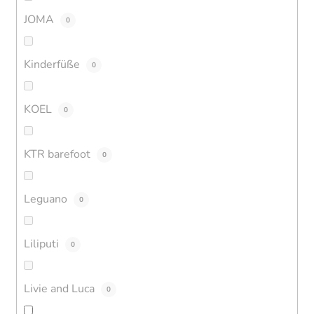
JOMA
0
Kinderfüße
0
KOEL
0
KTR barefoot
0
Leguano
0
Liliputi
0
Livie and Luca
0