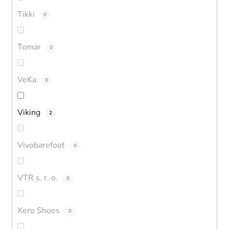
Tikki
0
Tomar
0
VeKa
0
Viking
2
Vivobarefoot
0
VTR s. r. o.
0
Xero Shoes
0