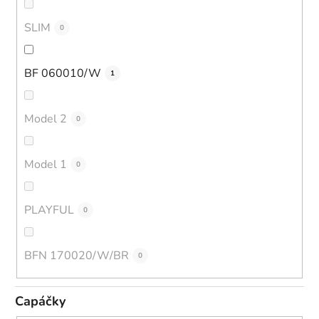
SLIM
0
BF 060010/W
1
Model 2
0
Model 1
0
PLAYFUL
0
BFN 170020/W/BR
0
Capáčky