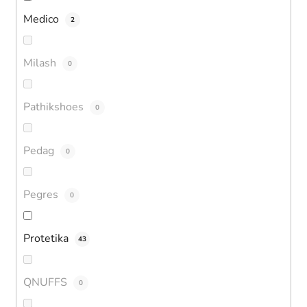
Medico
2
Milash
0
Pathikshoes
0
Pedag
0
Pegres
0
Protetika
43
QNUFFS
0