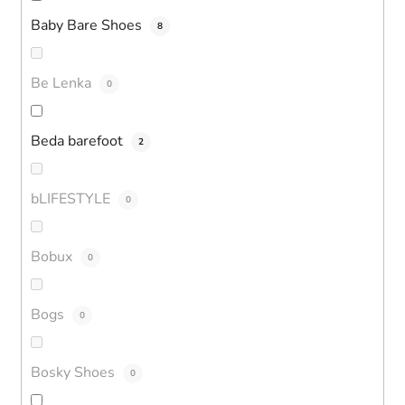
Baby Bare Shoes
8
Be Lenka
0
Beda barefoot
2
bLIFESTYLE
0
Bobux
0
Bogs
0
Bosky Shoes
0