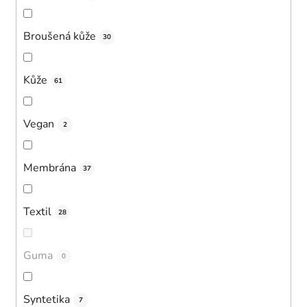
Broušená kůže
30
Kůže
61
Vegan
2
Membrána
37
Textil
28
Guma
0
Syntetika
7