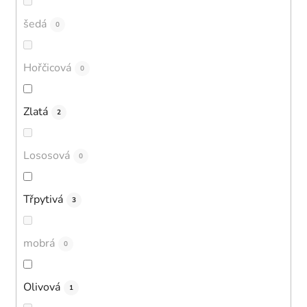
šedá
0
Hořčicová
0
Zlatá
2
Lososová
0
Třpytivá
3
mobrá
0
Olivová
1