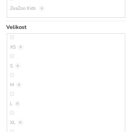
ZeaZoo Kids
0
Velikost
XS
0
S
0
M
0
L
0
XL
0