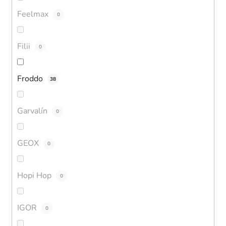
Feelmax
0
Filii
0
Froddo
38
Garvalín
0
GEOX
0
Hopi Hop
0
IGOR
0