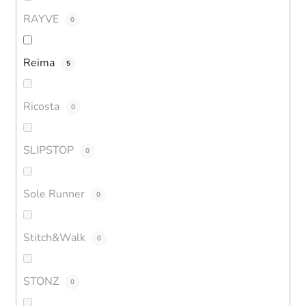
RAYVE
0
Reima
5
Ricosta
0
SLIPSTOP
0
Sole Runner
0
Stitch&Walk
0
STONZ
0