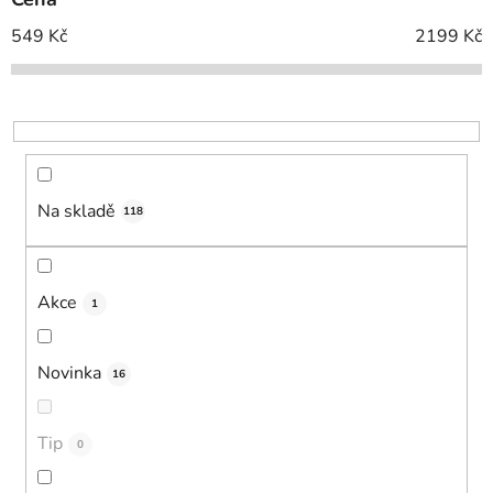
r
o
549
Kč
2199
Kč
d
u
k
t
ů
Na skladě
118
Akce
1
Novinka
16
Tip
0