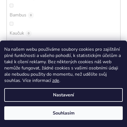
Bambus
0
Kaučuk
0
Na našem webu používáme soubory cookies pro zajištění
EVA + BLOOM
0
plné funkčnosti a vašeho pohodlí, k statistickým účelům a
také k cílení reklamy. Bez některých cookies náš web
nemůže fungovat, žádné cookies s vašimi osobními údaji
Polyamidové mikrovlákno
0
ale nebudou použity do momentu, než udělíte svůj
souhlas
.
Více informací
zde
.
Syntetická kůže
0
Nastavení
Mikrovlákno
0
Souhlasím
High/Tech
0