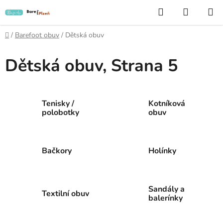
Přejít
Hledat
NÁKUP
na
KOŠÍK
obsah
Domů
/
Barefoot obuv
/
Dětská obuv
Dětská obuv
, Strana 5
Tenisky /
Kotníková
polobotky
obuv
Bačkory
Holínky
Sandály a
Textilní obuv
balerínky