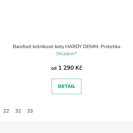
Barefoot kotníkové boty HARDY DENIM, Protetika
Skladem*
1 290 Kč
od
DETAIL
22
32
33
Z
á