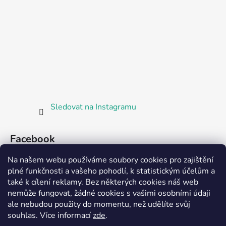
Sledovat na Instagramu
Facebook
Na našem webu používáme soubory cookies pro zajištění
plné funkčnosti a vašeho pohodlí, k statistickým účelům a
také k cílení reklamy. Bez některých cookies náš web
nemůže fungovat, žádné cookies s vašimi osobními údaji
ale nebudou použity do momentu, než udělíte svůj
Partnerská prodejna Barefoot Plzeň
souhlas
.
Více informací
zde
.