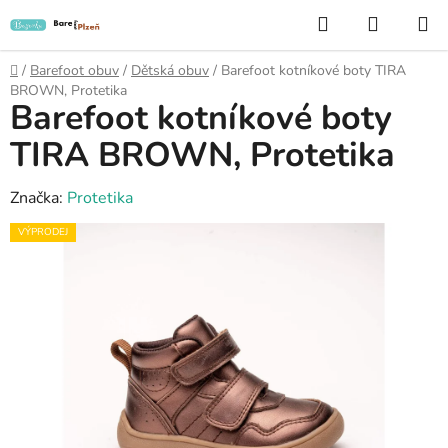
Přejít
Hledat
NÁKUP
na
KOŠÍK
obsah
Domů
/
Barefoot obuv
/
Dětská obuv
/
Barefoot kotníkové boty TIRA
BROWN, Protetika
Barefoot kotníkové boty
TIRA BROWN, Protetika
Značka:
Protetika
VÝPRODEJ