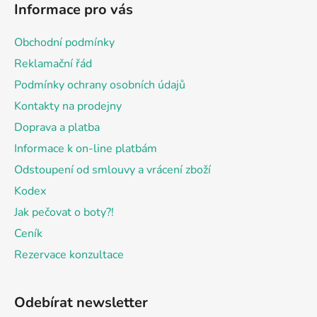
Informace pro vás
p
a
Obchodní podmínky
t
Reklamační řád
í
Podmínky ochrany osobních údajů
Kontakty na prodejny
Doprava a platba
Informace k on-line platbám
Odstoupení od smlouvy a vrácení zboží
Kodex
Jak pečovat o boty?!
Ceník
Rezervace konzultace
Odebírat newsletter