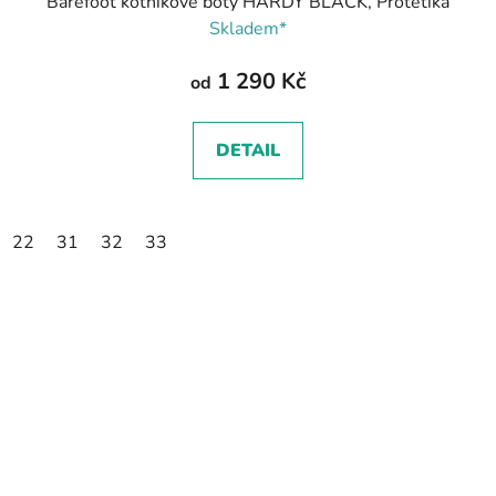
Barefoot kotníkové boty HARDY BLACK, Protetika
Skladem*
1 290 Kč
od
DETAIL
22
31
32
33