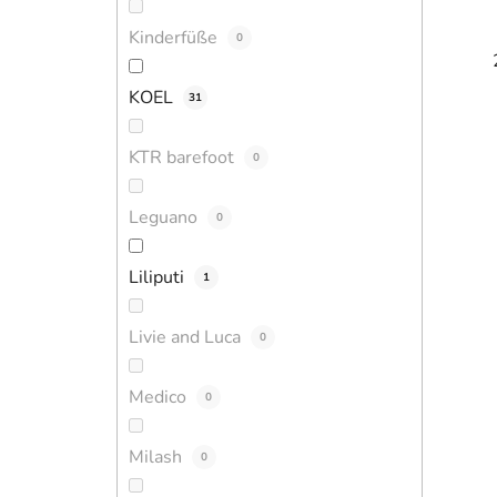
Kinderfüße
0
KOEL
31
KTR barefoot
0
Leguano
0
Liliputi
1
Livie and Luca
0
Medico
0
Milash
0