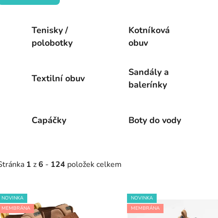
Tenisky /
Kotníková
polobotky
obuv
Sandály a
Textilní obuv
balerínky
Capáčky
Boty do vody
Stránka
1
z
6
-
124
položek celkem
V
NOVINKA
NOVINKA
ý
MEMBRÁNA
MEMBRÁNA