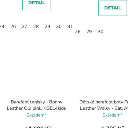
DETAIL
DETAIL
24
26
27
28
29
30
31
32
33
34
26
29
30
Barefoot tenisky - Bonny
Dětské barefoot boty P
Leather Old pink, KOEL4kids
Leather Walky - Cat, A
Skladem*
Skladem*