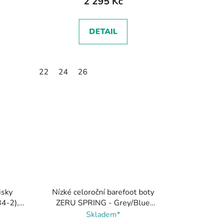
2 295 Kč
DETAIL
22
24
26
isky
Nízké celoroční barefoot boty
4-2),
ZERU SPRING - Grey/Blue
(G3130264-2), Froddo
Skladem*