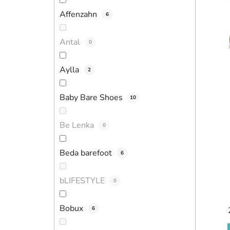
i
Affenzahn
6
Antal
0
Aylla
2
Baby Bare Shoes
10
Be Lenka
0
Beda barefoot
6
bLIFESTYLE
0
Bobux
6