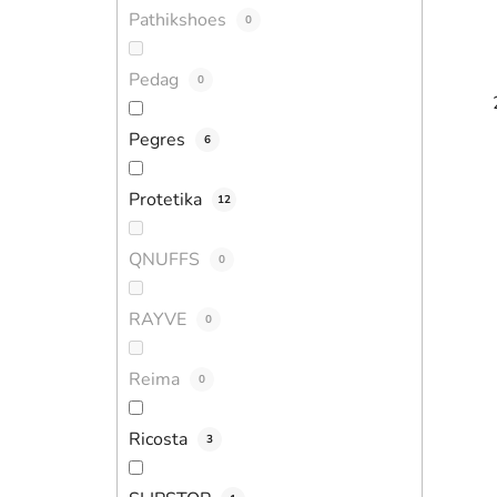
Pathikshoes
0
Pedag
0
Pegres
6
Protetika
12
QNUFFS
0
RAYVE
0
Reima
0
Ricosta
3