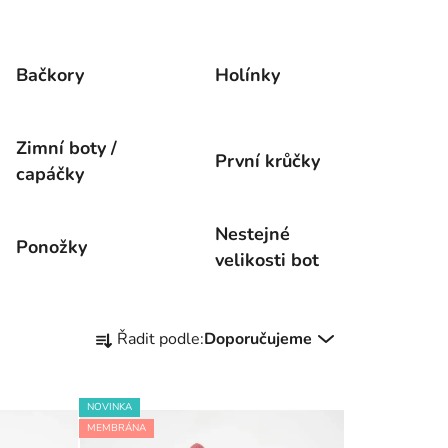
Bačkory
Holínky
Zimní boty /
První krůčky
capáčky
Nestejné
Ponožky
velikosti bot
Ř
Řadit podle:
Doporučujeme
a
z
e
NOVINKA
n
MEMBRÁNA