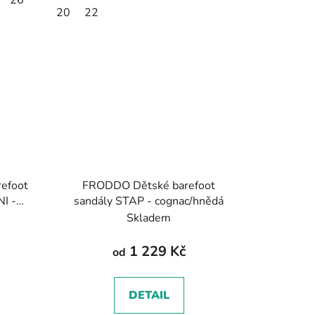
20
22
efoot
FRODDO Dětské barefoot
NI -
sandály STAP - cognac/hnědá
Skladem
1 229 Kč
od
DETAIL