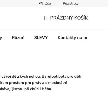
Přihlášení
Registrace
 a platba
Informace k on-line platbám
Odstoupení od smlou
PRÁZDNÝ KOŠÍK
NÁKUPNÍ
KOŠÍK
y
Různé
SLEVY
Kontakty na prodejny
ý vývoj dětských nohou. Barefoot boty pro děti
tkem prostoru pro prsty a s maximální
ávají jistotu při chůzi i běhu.