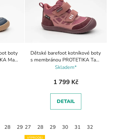
í
p
r
o
d
u
k
oot boty
Dětské barefoot kotníkové boty
t
KA Mark
s membránou PROTETIKA Tana
ů
Terakota
Skladem*
1 799 Kč
DETAIL
28
29
27
30
28
31
29
32
30
31
32
VÝPRODEJ