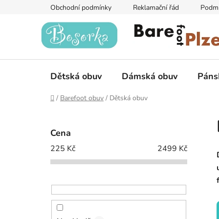
Přejít
Obchodní podmínky
Reklamační řád
Podmí
na
obsah
Dětská obuv
Dámská obuv
Páns
Domů
/
Barefoot obuv
/
Dětská obuv
P
o
Cena
s
225
Kč
2499
Kč
t
r
a
n
n
í