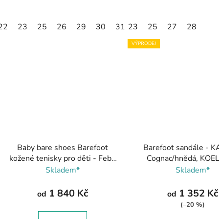
22
23
25
26
29
30
31
23
32
25
27
28
VÝPRODEJ
Baby bare shoes Barefoot
Barefoot sandále - 
kožené tenisky pro děti - Febo
Cognac/hnědá, KOEL
Urban Brown/hnědá
Skladem*
Skladem*
1 840 Kč
1 352 Kč
od
od
(–20 %)