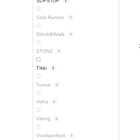
SLIPSTOP
1
Sole Runner
0
Stitch&Walk
0
STONZ
0
Tikki
1
Tomar
0
VeKa
0
Viking
0
Vivobarefoot
0