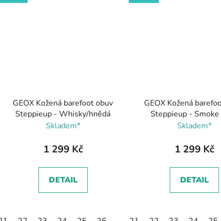
GEOX Kožená barefoot obuv
GEOX Kožená barefoo
Steppieup - Whisky/hnědá
Steppieup - Smoke
Skladem*
Skladem*
1 299 Kč
1 299 Kč
DETAIL
DETAIL
21
22
23
24
25
26
21
22
23
24
25