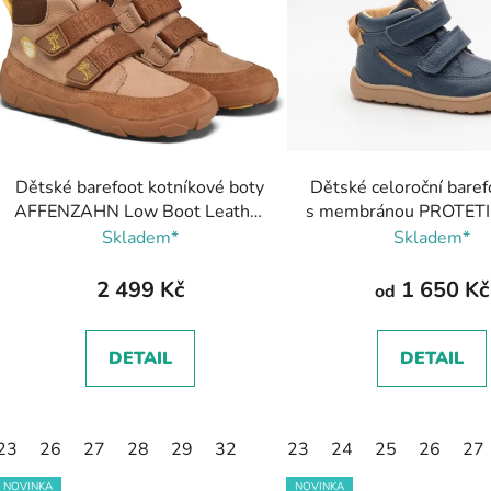
p
s
p
r
o
d
Dětské barefoot kotníkové boty
Dětské celoroční baref
u
AFFENZAHN Low Boot Leather
s membránou PROTETI
k
Friendy - Tiger/hnědá
navy/modrá
Skladem*
Skladem*
t
ů
2 499 Kč
1 650 Kč
od
DETAIL
DETAIL
23
26
27
28
29
32
23
24
25
26
27
NOVINKA
NOVINKA