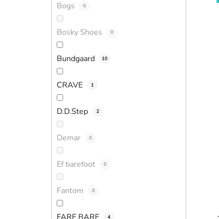
Bogs
0
Bosky Shoes
0
Bundgaard
10
CRAVE
1
D.D.Step
2
Demar
0
Ef barefoot
0
Fantom
0
FARE BARE
4