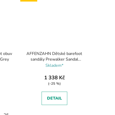
t obuv
AFFENZAHN Dětské barefoot
 Grey
sandály Prewalker Sandal
Leather Freely
Skladem*
Affenzahn/béžová hnědá
1 338 Kč
(–25 %)
DETAIL
26