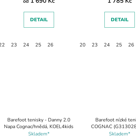
1 690 Kč
1 785 Kč
od
DETAIL
DETAIL
22
23
24
25
26
20
23
24
25
26
Barefoot tenisky - Danny 2.0
Barefoot nízké ten
Napa Cognac/hnědá, KOEL4kids
COGNAC (G313028
Froddo
Skladem*
Skladem*