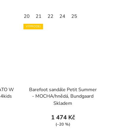
20
21
22
24
25
VÝPRODEJ
KATO W
Barefoot sandále Petit Summer
4kids
- MOCHA/hnědá, Bundgaard
Skladem
1 474 Kč
(–20 %)