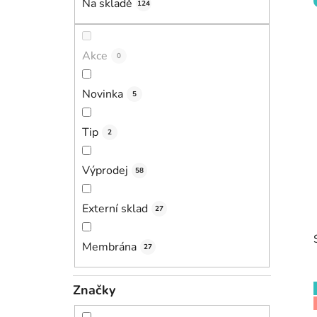
Na skladě
124
p
a
n
Akce
0
e
l
Novinka
5
Tip
2
Výprodej
58
Externí sklad
27
Membrána
27
Značky