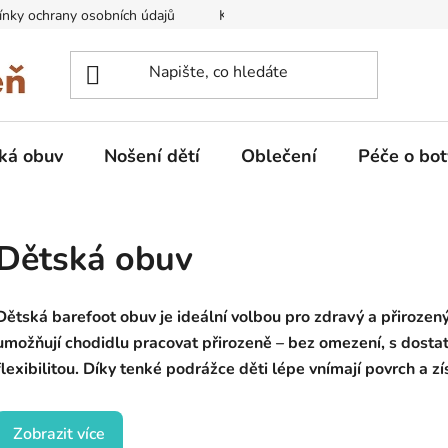
nky ochrany osobních údajů
Kontakty na prodejny
Doprava
ká obuv
Nošení dětí
Oblečení
Péče o bot
Dětská obuv
Dětská barefoot obuv je ideální volbou pro zdravý a přirozen
umožňují chodidlu pracovat přirozeně – bez omezení, s dosta
flexibilitou. Díky tenké podrážce děti lépe vnímají povrch a získ
Zobrazit více