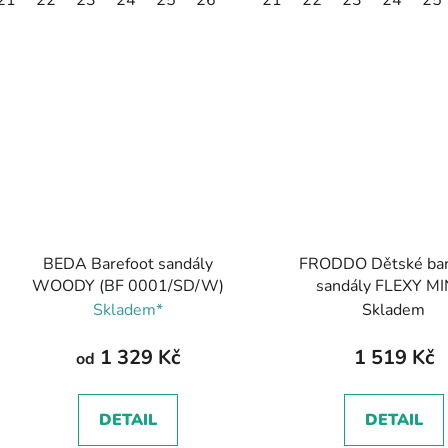
BEDA Barefoot sandály
FRODDO Dětské bar
WOODY (BF 0001/SD/W)
sandály FLEXY MI
cognac/hnědá
Skladem*
Skladem
1 329 Kč
1 519 Kč
od
DETAIL
DETAIL