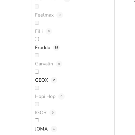
Feelmax
0
Filii
0
Froddo
19
Garvalín
0
GEOX
2
Hopi Hop
0
IGOR
0
JOMA
1