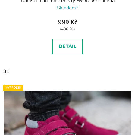
Dámské barefoot tenisky FRODDO - hnědá
Skladem*
999 Kč
(–36 %)
DETAIL
31
VÝPRODEJ