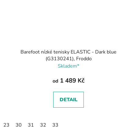
Barefoot nízké tenisky ELASTIC - Dark blue
(G3130241), Froddo
Skladem*
1 489 Kč
od
DETAIL
23
30
31
32
33