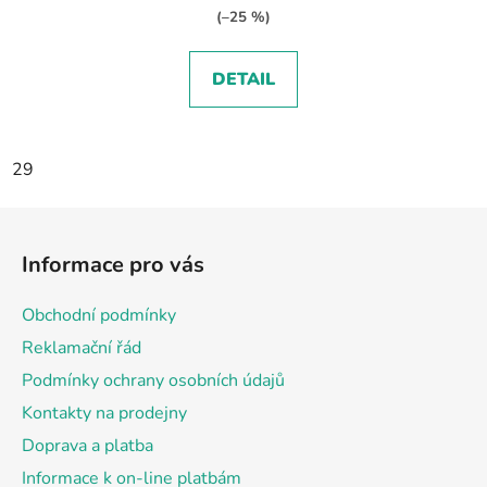
(–25 %)
DETAIL
29
Z
á
Informace pro vás
p
a
Obchodní podmínky
t
Reklamační řád
í
Podmínky ochrany osobních údajů
Kontakty na prodejny
Doprava a platba
Informace k on-line platbám