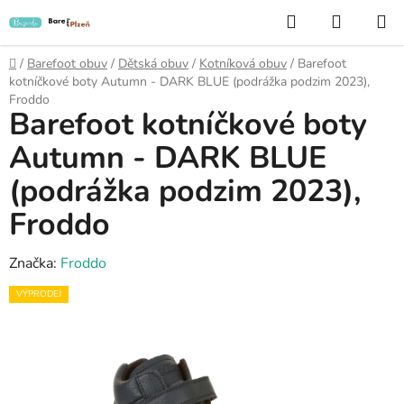
Přejít
Hledat
NÁKUP
na
KOŠÍK
obsah
Domů
/
Barefoot obuv
/
Dětská obuv
/
Kotníková obuv
/
Barefoot
kotníčkové boty Autumn - DARK BLUE (podrážka podzim 2023),
Froddo
Barefoot kotníčkové boty
Autumn - DARK BLUE
(podrážka podzim 2023),
Froddo
Značka:
Froddo
VÝPRODEJ