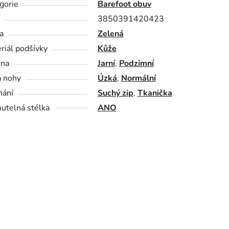
gorie
Barefoot obuv
3850391420423
a
Zelená
riál podšívky
Kůže
óna
Jarní
,
Podzimní
a nohy
Úzká
,
Normální
nání
Suchý zip
,
Tkanička
utelná stélka
ANO