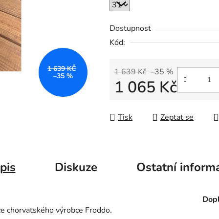
Dostupnost
Kód:
1 639 KČ
1 639 Kč
–35 %
–35 %
1 065 Kč
Měrná cena:
Tisk
Zeptat se
pis
Diskuze
Ostatní inform
Dopl
ce chorvatského výrobce Froddo.