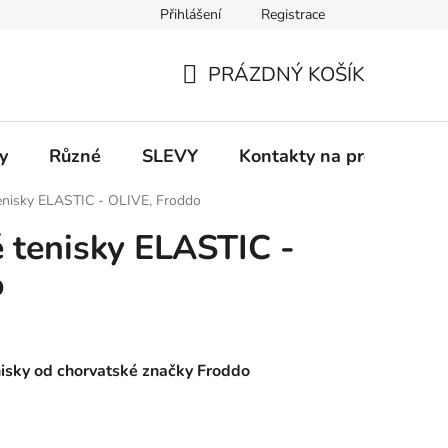
Přihlášení
Registrace
 a platba
Informace k on-line platbám
Odstoupení od smlou
PRÁZDNÝ KOŠÍK
NÁKUPNÍ
KOŠÍK
y
Různé
SLEVY
Kontakty na prodejny
tenisky ELASTIC - OLIVE, Froddo
é tenisky ELASTIC -
o
nisky od chorvatské značky Froddo