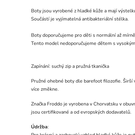
Boty jsou vyrobené z hladké kůže a mají výstelk
Součástí je vyjímatelná antibakteriální stélka.
Boty doporučujeme pro děti s normální až mírně 
Tento model nedoporučujeme dětem s vysoký
Zapínání: suchý zip a pružná tkanička
Pružné ohebné boty dle barefoot filozofie. Širš
více změkne.
Značka Froddo je vyrobena v Chorvatsku v obuvni
jsou certifikované a od evropských dodavatelů.
Údržba
:
Pro krásný a zachovalý vzhled hladké kůže je nu