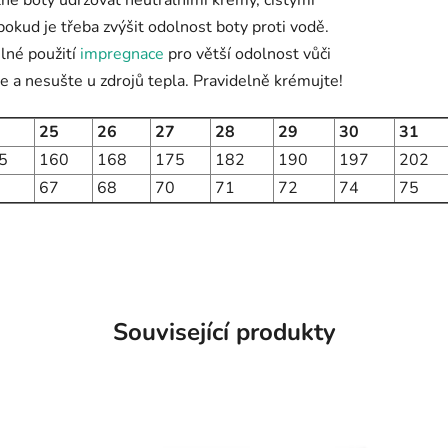
okud je třeba zvýšit odolnost boty proti vodě.
lné použití
impregnace
pro větší odolnost vůči
e a nesušte u zdrojů tepla. Pravidelně krémujte!
25
26
27
28
29
30
31
5
160
168
175
182
190
197
202
67
68
70
71
72
74
75
Související produkty