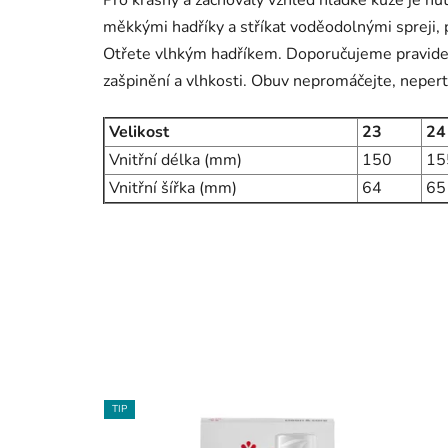
měkkými hadříky a stříkat voděodolnými spreji, p
Otřete vlhkým hadříkem. Doporučujeme pravide
zašpinění a vlhkosti. Obuv nepromáčejte, nepert
Velikost
23
24
Vnitřní délka (mm)
150
15
Vnitřní šířka (mm)
64
65
TIP