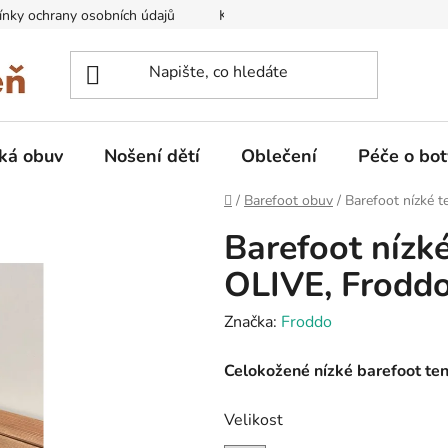
nky ochrany osobních údajů
Kontakty na prodejny
Doprava
ká obuv
Nošení dětí
Oblečení
Péče o bot
Domů
/
Barefoot obuv
/
Barefoot nízké 
Barefoot nízk
OLIVE, Frodd
Značka:
Froddo
Celokožené nízké barefoot te
Velikost