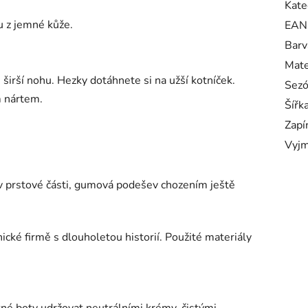
Kate
u z jemné kůže.
EAN
Barv
Mate
širší nohu. Hezky dotáhnete si na užší kotníček.
Sez
m nártem.
Šířk
Zapí
Vyjm
í v prstové části, gumová podešev chozením ještě
cké firmě s dlouholetou historií. Použité materiály
tné boty udržovat neutrálními krémy, čistými