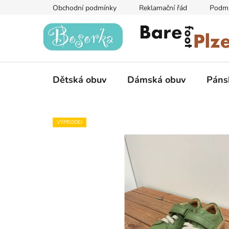
Přejít
Obchodní podmínky
Reklamační řád
Podmí
na
obsah
Dětská obuv
Dámská obuv
Páns
VÝPRODEJ