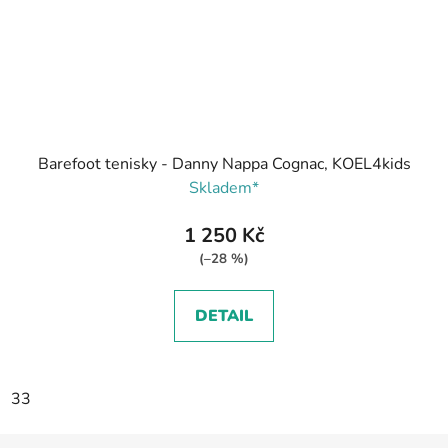
Barefoot tenisky - Danny Nappa Cognac, KOEL4kids
Skladem*
1 250 Kč
(–28 %)
DETAIL
33
Z