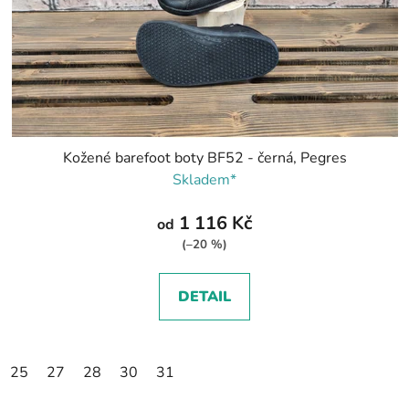
Kožené barefoot boty BF52 - černá, Pegres
Skladem*
1 116 Kč
od
(–20 %)
DETAIL
25
27
28
30
31