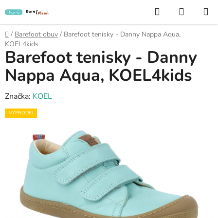
Přejít
Hledat
NÁKUP
na
KOŠÍK
obsah
Domů
/
Barefoot obuv
/
Barefoot tenisky - Danny Nappa Aqua,
KOEL4kids
Barefoot tenisky - Danny
Nappa Aqua, KOEL4kids
Značka:
KOEL
VÝPRODEJ