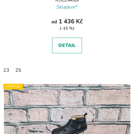
KOEL4kids
Skladem*
1 436 Kč
od
(–15 %)
DETAIL
23
25
VÝPRODEJ