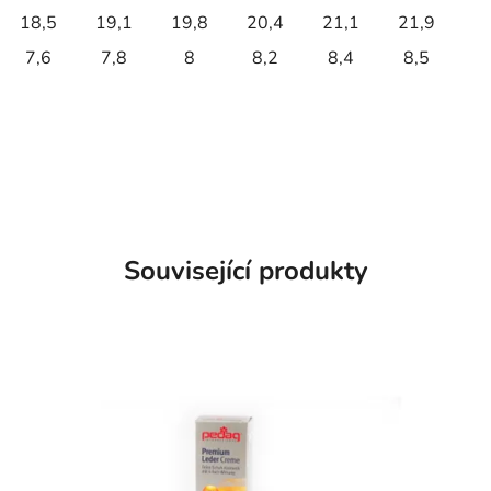
18,5
19,1
19,8
20,4
21,1
21,9
7,6
7,8
8
8,2
8,4
8,5
Související produkty