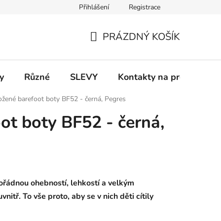
Přihlášení
Registrace
 a platba
Informace k on-line platbám
Odstoupení od smlou
PRÁZDNÝ KOŠÍK
NÁKUPNÍ
KOŠÍK
y
Různé
SLEVY
Kontakty na prodejny
ožené barefoot boty BF52 - černá, Pegres
ot boty BF52 - černá,
ořádnou ohebností, lehkostí a velkým
nitř. To vše proto, aby se v nich děti cítily