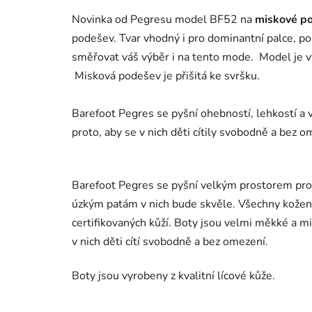
Novinka od Pegresu model BF52 na
miskové po
podešev. Tvar vhodný i pro dominantní palce, 
směřovat váš výběr i na tento mode. Model je v
Misková podešev je přišitá ke svršku.
Barefoot Pegres se pyšní ohebností, lehkostí a 
proto, aby se v nich děti cítily svobodně a bez o
Barefoot Pegres se pyšní velkým prostorem pro
úzkým patám v nich bude skvěle. Všechny kožené
certifikovaných kůží. Boty jsou velmi měkké a
v nich děti cítí svobodně a bez omezení.
Boty jsou vyrobeny z kvalitní lícové kůže.