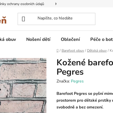
nky ochrany osobních údajů
Kontakty na prodejny
Doprava
ká obuv
Nošení dětí
Oblečení
Péče o bot
Domů
/
Barefoot obuv
/
Dětská obuv
/
K
Kožené barefo
Pegres
Značka:
Pegres
Barefoot Pegres se pyšní mim
prostorem pro dětské prstíky uv
svobodně a bez omezení.