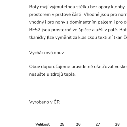
Boty mají vyjmutelnou stélku bez opory klenby.
prostorem v prstové části. Vhodné jsou pro normál
vhodný i pro nohy s dominantním palcem i pro dět
BF52 jsou prostorné ve špičce a užší v patě. Bo
tkaničky (lze vyměnit za klasickou textilní tkanič
Vycházková obuv.
Obuv doporučujeme pravidelně ošetřovat voskem
nesušte u zdrojů tepla.
Vyrobeno v ČR
Velikost
25
26
27
28