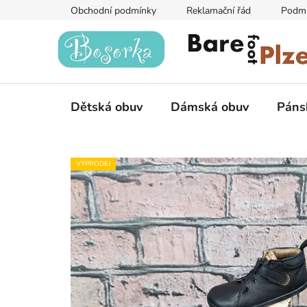
Přejít
Obchodní podmínky
Reklamační řád
Podmí
na
obsah
Dětská obuv
Dámská obuv
Páns
VÝPRODEJ