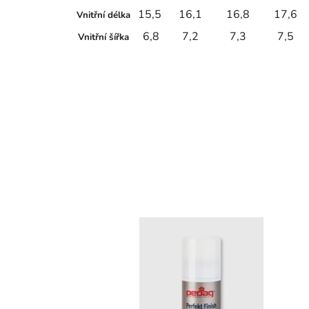
15,5
16,1
16,8
17,6
Vnitřní délka
6,8
7,2
7,3
7,5
Vnitřní šířka