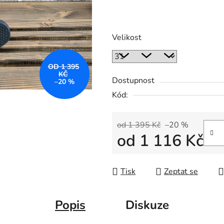
Velikost
OD 1 395
KČ
Dostupnost
–20 %
Kód:
od 1 395 Kč
–20 %
od
1 116 Kč
Měrná cena:
Tisk
Zeptat se
Popis
Diskuze