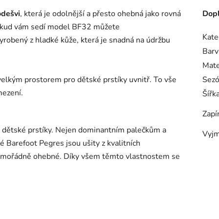
dešvi
, která je odolnější a přesto ohebná jako rovná
Dopl
pokud vám sedí model BF32 můžete
Kate
yrobený z hladké kůže, která je snadná na údržbu
Barv
Mate
velkým prostorem pro dětské prstíky uvnitř. To vše
Sez
mezení.
Šířk
Zapí
 dětské prstíky. Nejen dominantním palečkům a
Vyjm
 Barefoot Pegres jsou ušity z kvalitních
 mimořádně ohebné. Díky všem těmto vlastnostem se