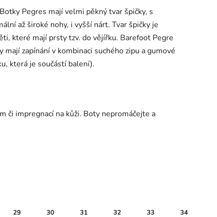
Botky Pegres mají velmi pěkný tvar špičky, s
ní až široké nohy, i vyšší nárt. Tvar špičky je
i, které mají prsty tzv. do vějířku. Barefoot Pegre
ty mají zapínání v kombinaci suchého zipu a gumové
ku, která je součástí balení).
 či impregnací na kůži. Boty nepromáčejte a
29
30
31
32
33
34