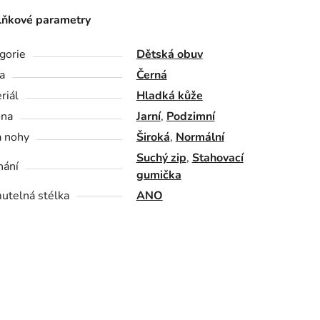
ňkové parametry
gorie
Dětská obuv
a
Černá
riál
Hladká kůže
óna
Jarní
,
Podzimní
a nohy
Široká
,
Normální
Suchý zip
,
Stahovací
nání
gumička
utelná stélka
ANO