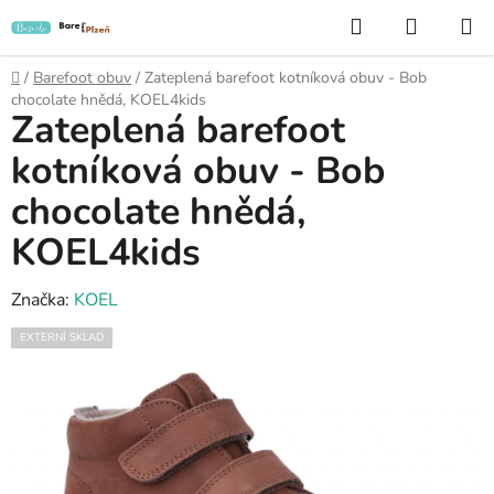
Přejít
Hledat
NÁKUP
na
KOŠÍK
obsah
Domů
/
Barefoot obuv
/
Zateplená barefoot kotníková obuv - Bob
chocolate hnědá, KOEL4kids
Zateplená barefoot
kotníková obuv - Bob
chocolate hnědá,
KOEL4kids
Značka:
KOEL
EXTERNÍ SKLAD