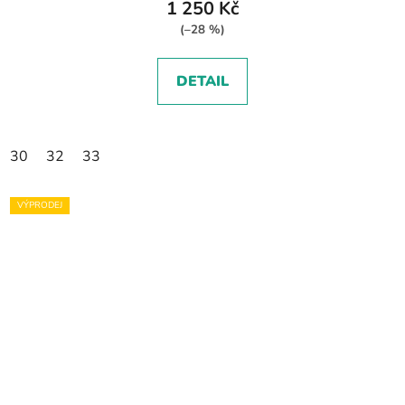
1 250 Kč
(–28 %)
DETAIL
30
32
33
VÝPRODEJ