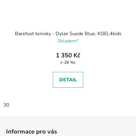
Barefoot tenisky - Dylan Suede Blue, KOEL4kids
Skladem*
1 350 Kč
(–28 %)
DETAIL
30
Z
á
Informace pro vás
p