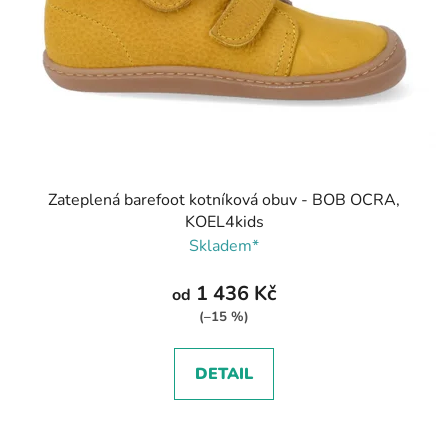
Zateplená barefoot kotníková obuv - BOB OCRA,
KOEL4kids
Skladem*
1 436 Kč
od
(–15 %)
DETAIL