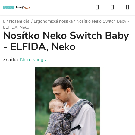
Přejít
Hledat
NÁKUP
na
KOŠÍK
obsah
Domů
/
Nošení dětí
/
Ergonomická nosítka
/
Nosítko Neko Switch Baby -
ELFIDA, Neko
Nosítko Neko Switch Baby
- ELFIDA, Neko
Značka:
Neko slings