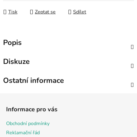
Tisk
Zeptat se
Sdílet
Popis
Diskuze
Ostatní informace
Z
á
Informace pro vás
p
a
Obchodní podmínky
t
Reklamační řád
í