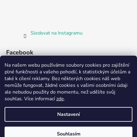
Sledovat na Instagramu
Facebook
Na našem webu používáme soubory cookies pro zajištění
plné funkčnosti a vašeho pohodlí, k statistickým účelům a
také k cílení reklamy. Bez některých cookies náš web
nemůže fungovat, žádné cookies s vašimi osobními údaji
ale nebudou použity do momentu, než udělíte svůj
Partnerská prodejna Barefoot Plzeň
souhlas
.
Více informací
zde
.
Nastavení
Vytvořil Shoptet
Souhlasím
Copyright 2026
Bosorka Plzeň
. Všechna práva