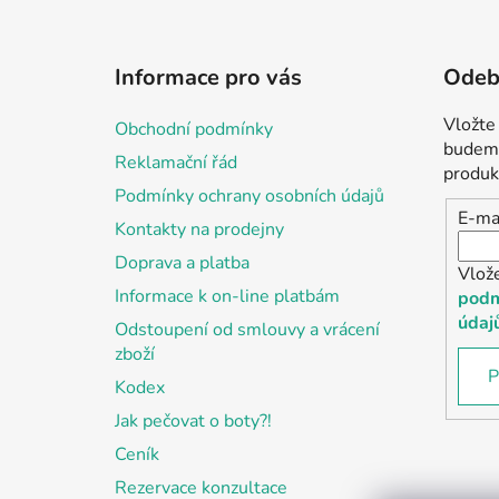
Z
á
Informace pro vás
Odebí
p
a
Vložte
Obchodní podmínky
t
budeme
Reklamační řád
í
produk
Podmínky ochrany osobních údajů
E-ma
Kontakty na prodejny
Doprava a platba
Vlož
Informace k on-line platbám
podm
údaj
Odstoupení od smlouvy a vrácení
zboží
P
Kodex
Jak pečovat o boty?!
Ceník
Rezervace konzultace