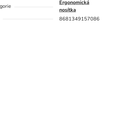
Ergonomická
gorie
nosítka
8681349157086