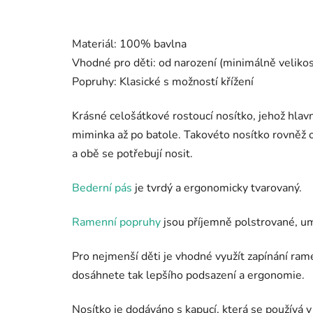
Materiál:
100% bavlna
Vhodné pro děti: od narození (minimálně velikos
Popruhy:
Klasické s možností křížení
Krásné celošátkové rostoucí nosítko, jehož hlav
miminka až po batole. Takovéto nosítko rovněž 
a obě se potřebují nosit.
Bederní pás
je tvrdý a ergonomicky tvarovaný.
Ramenní popruhy
jsou příjemně polstrované, umo
Pro nejmenší děti je vhodné využít
zapínání ram
dosáhnete tak lepšího podsazení a ergonomie.
Nosítko je dodáváno s
kapucí
, která se používá v