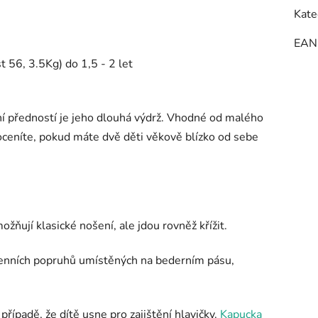
Kate
EAN
t 56, 3.5Kg) do 1,5 - 2 let
ní předností je jeho dlouhá výdrž. Vhodné od malého
oceníte, pokud máte dvě děti věkově blízko od sebe
žňují klasické nošení, ale jdou rovněž křížit.
enních popruhů umístěných na bederním pásu
,
 případě, že dítě usne pro zajištění hlavičky.
Kapucka