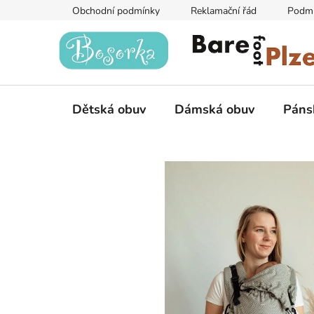
Přejít
Obchodní podmínky
Reklamační řád
Podmí
na
obsah
Dětská obuv
Dámská obuv
Páns