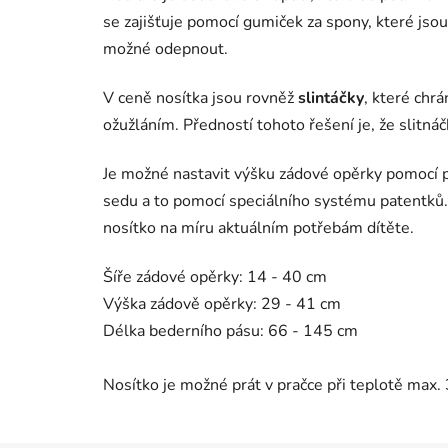
se zajišťuje pomocí gumiček za spony, které jso
možné odepnout.
V ceně nosítka jsou rovněž
slintáčky
, které chr
ožužláním. Předností tohoto řešení je, že slitná
Je možné nastavit
výšku zádové opěrky
pomocí p
sedu
a to pomocí speciálního systému patentk
nosítko na míru aktuálním potřebám dítěte.
Šíře zádové opěrky: 14 - 40 cm
Výška zádově opěrky: 29 - 41 cm
Délka bederního pásu: 66 - 145 cm
Nosítko je možné prát v pračce při teplotě max. 