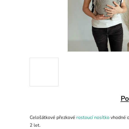
Po
Celošátkové přezkové
rostoucí
nosítko
vhodné od
2 let.