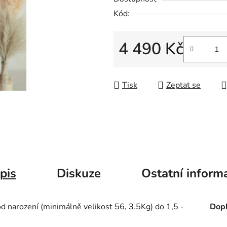
Kód:
4 490 Kč
Měrná cena:
Tisk
Zeptat se
pis
Diskuze
Ostatní inform
 narození (minimálně velikost 56, 3.5Kg) do 1,5 -
Dopl