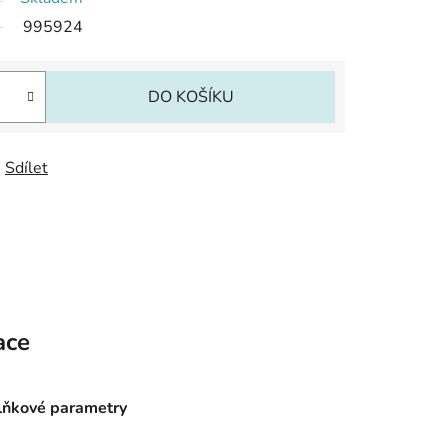
995924
DO KOŠÍKU
Sdílet
ace
ňkové parametry