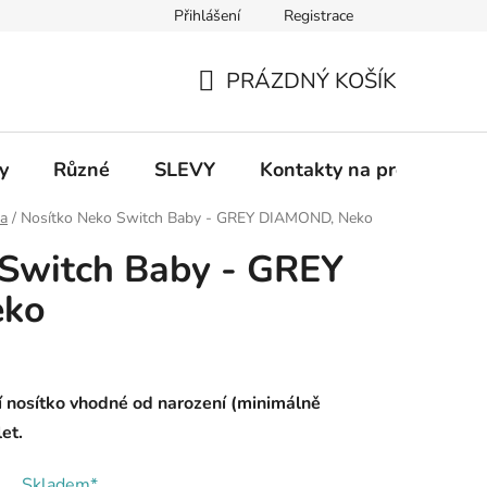
Přihlášení
Registrace
 a platba
Informace k on-line platbám
Odstoupení od smlou
PRÁZDNÝ KOŠÍK
NÁKUPNÍ
KOŠÍK
y
Různé
SLEVY
Kontakty na prodejny
ka
/
Nosítko Neko Switch Baby - GREY DIAMOND, Neko
 Switch Baby - GREY
eko
í nosítko vhodné od narození (minimálně
et.
Skladem*