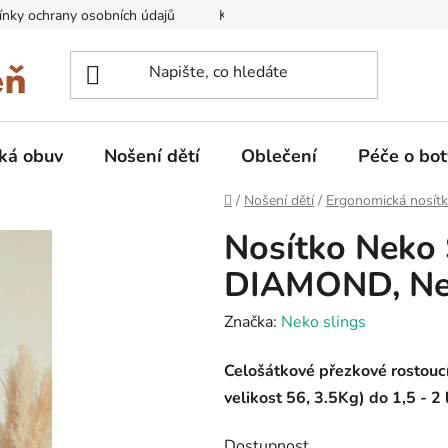
nky ochrany osobních údajů
Kontakty na prodejny
Doprava
ká obuv
Nošení dětí
Oblečení
Péče o bot
Domů
/
Nošení dětí
/
Ergonomická nosít
Nosítko Neko
DIAMOND, N
Značka:
Neko slings
Celošátkové přezkové rostouc
velikost 56, 3.5Kg) do 1,5 - 2 l
Dostupnost