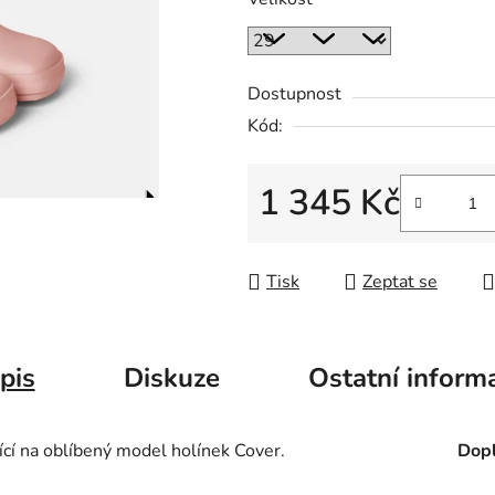
Dostupnost
Kód:
1 345 Kč
Měrná cena:
Tisk
Zeptat se
pis
Diskuze
Ostatní inform
ící na oblíbený model holínek Cover.
Dopl