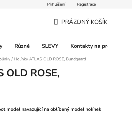
Přihlášení
Registrace
 a platba
Informace k on-line platbám
Odstoupení od smlou
PRÁZDNÝ KOŠÍK
NÁKUPNÍ
KOŠÍK
y
Různé
SLEVY
Kontakty na prodejny
olínky
/
Holínky ATLAS OLD ROSE, Bundgaard
S OLD ROSE,
oot model navazující na oblíbený model holínek