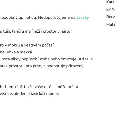
Kate
EAN
Barv
 na podobný tip nohou. Nedoporučujeme na
vysoký
Mate
tuší, lehčí a mají nižší prostor v nártu.
sti v mokru a deštivém počasí.
mně lehká a měkká.
e bota nikdy nepůsobí ztuha nebo omezuje. Atlas je
atek prostoru pro prsty a podporuje přirozený
h chemikálií, takže vaše dítě si může hrát a
 svým vzhledem klasická i moderní.