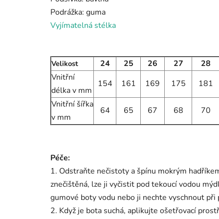
Podrážka: guma
Vyjímatelná stélka
24
25
26
27
28
Velikost
Vnitřní
154
161
169
175
181
délka v mm
Vnitřní šířka
64
65
67
68
70
v mm
Péče:
1. Odstraňte nečistoty a špínu mokrým hadříke
znečištěná, lze ji vyčistit pod tekoucí vodou mý
gumové boty vodu nebo ji nechte vyschnout při 
2. Když je bota suchá, aplikujte ošetřovací pros