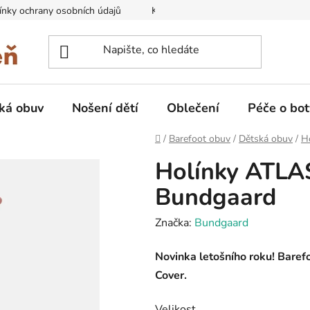
nky ochrany osobních údajů
Kontakty na prodejny
Doprava
ká obuv
Nošení dětí
Oblečení
Péče o bot
Domů
/
Barefoot obuv
/
Dětská obuv
/
H
Holínky ATLA
Bundgaard
Značka:
Bundgaard
Novinka letošního roku! Baref
Cover.
Velikost