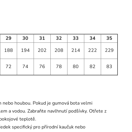
29
30
31
32
33
34
35
188
194
202
208
214
222
229
72
74
76
78
80
82
83
m nebo houbou. Pokud je gumová bota velmi
dlem a vodou. Zabraňte navlhnutí podšívky. Otřete z
pokojové teplotě.
tředek specifický pro přírodní kaučuk nebo