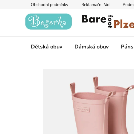
Přejít
Obchodní podmínky
Reklamační řád
Podmí
na
obsah
Dětská obuv
Dámská obuv
Páns