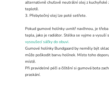
alternativně chuťově neutrální olej z kuchyňsk
teplotě.
3. Přebytečný olej lze poté setřete.
Pokud gumové holínky uvnitř navlhnou, je třeba j
tepla, jako je radiátor. Stélka se vyjme a vysu
vysoušecí sáčky do obuvi.
Gumové holínky Bundgaard by neměly být sklado
může poškodit barvu holínek. Místo toho dopo
místě.
Při pravidelné péči a čištění si gumová bota zac
praskání.