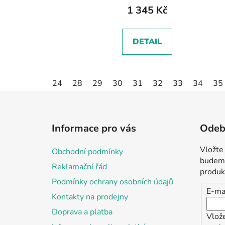
1 345 Kč
DETAIL
24
28
29
30
31
32
33
34
35
Z
á
Informace pro vás
Odebí
p
a
Vložte
Obchodní podmínky
t
budeme
Reklamační řád
í
produk
Podmínky ochrany osobních údajů
E-ma
Kontakty na prodejny
Doprava a platba
Vlož