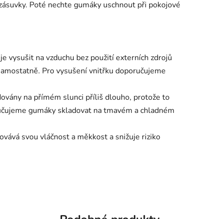
é zásuvky. Poté nechte gumáky uschnout při pokojové
e vysušit na vzduchu bez použití externích zdrojů
ší samostatně. Pro vysušení vnitřku doporučujeme
vány na přímém slunci příliš dlouho, protože to
ručujeme gumáky skladovat na tmavém a chladném
hovává svou vláčnost a měkkost a snižuje riziko