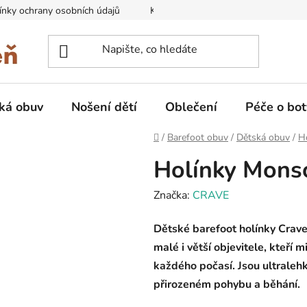
nky ochrany osobních údajů
Kontakty na prodejny
Doprava
ká obuv
Nošení dětí
Oblečení
Péče o bot
Domů
/
Barefoot obuv
/
Dětská obuv
/
H
Holínky Monso
Značka:
CRAVE
Dětské barefoot holínky Crav
malé i větší objevitele, kteří m
každého počasí. Jsou ultralehk
přirozeném pohybu a běhání.