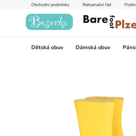
Přejít
Obchodní podmínky
Reklamační řád
Podmí
na
obsah
Dětská obuv
Dámská obuv
Páns