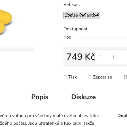
Velikost
Dostupnost
Kód:
749 Kč
Měrná cena:
Tisk
Zeptat se
Popis
Diskuze
ělou volbou pro všechny malé i větší objevitele,
Dopl
aždého počasí. Jsou ultralehké a flexibilní, takže