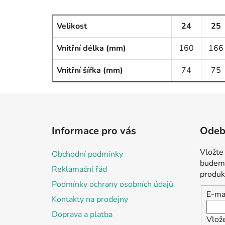
Velikost
24
25
Vnitřní délka (mm)
160
166
Vnitřní šířka (mm)
74
75
Z
á
Informace pro vás
Odebí
p
a
Vložte
Obchodní podmínky
t
budeme
Reklamační řád
í
produk
Podmínky ochrany osobních údajů
E-ma
Kontakty na prodejny
Doprava a platba
Vlož