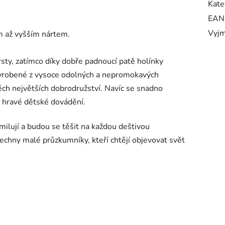
Kate
EAN
Vyjm
m až vyšším nártem.
sty, zatímco díky dobře padnoucí patě holínky
 vyrobené z vysoce odolných a nepromokavých
ěch největších dobrodružství. Navíc se snadno
i hravé dětské dovádění.
ilují a budou se těšit na každou deštivou
echny malé průzkumníky, kteří chtějí objevovat svět