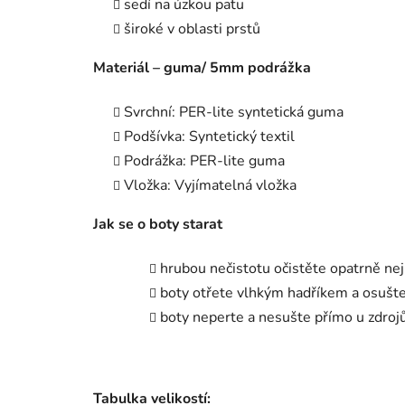
sedí na úzkou patu
široké v oblasti prstů
M
ateriál – guma/ 5mm podrážka
Svrchní: PER-lite syntetická guma
Podšívka: Syntetický textil
Podrážka: PER-lite guma
Vložka: Vyjímatelná vložka
J
ak se o boty starat
hrubou nečistotu očistěte opatrně n
boty otřete vlhkým hadříkem a osušt
boty neperte a nesušte přímo u zdroj
Tabulka velikostí: