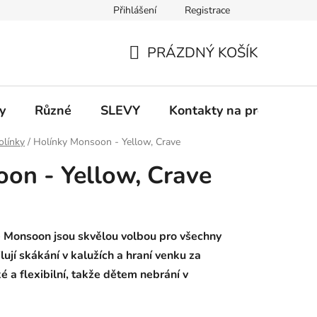
Přihlášení
Registrace
 a platba
Informace k on-line platbám
Odstoupení od smlou
PRÁZDNÝ KOŠÍK
NÁKUPNÍ
KOŠÍK
y
Různé
SLEVY
Kontakty na prodejny
olínky
/
Holínky Monsoon - Yellow, Crave
on - Yellow, Crave
e Monsoon jsou skvělou volbou pro všechny
ilují skákání v kalužích a hraní venku za
é a flexibilní, takže dětem nebrání v