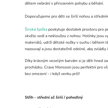
dětem nebrání v přirozeném pohybu a běhání.
Doporučujeme pro děti se širší nohou a střední
Široká špička
poskytuje dostatek prostoru pro pr
skvěle sedí a nekloužou z nohou. Holínky jsou
materiálů, udrží dětské nožky v suchu i během t
nazouvají a jsou dostatečně odolné, aby zvládly 
Díky krásným veselým barvám si je děti hned zam
procházku. Crave Monsoon jsou perfektní pro vš
bez omezení – i když venku prší!
Střih – střední až širší / pohodlný