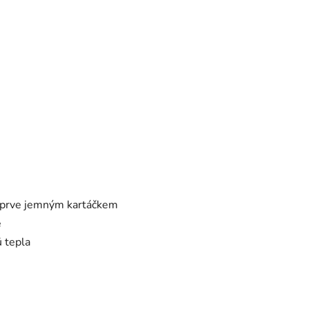
ejprve jemným kartáčkem
e
ů tepla