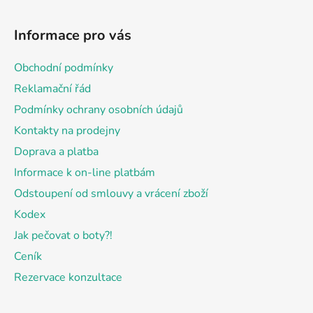
Z
á
Informace pro vás
p
a
Obchodní podmínky
t
Reklamační řád
í
Podmínky ochrany osobních údajů
Kontakty na prodejny
Doprava a platba
Informace k on-line platbám
Odstoupení od smlouvy a vrácení zboží
Kodex
Jak pečovat o boty?!
Ceník
Rezervace konzultace