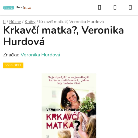
Přejít
Hledat
NÁKUP
na
KOŠÍK
obsah
Domů
/
Různé
/
Knihy
/
Krkavčí matka?, Veronika Hurdová
Krkavčí matka?, Veronika
Hurdová
Značka:
Veronika Hurdová
VÝPRODEJ