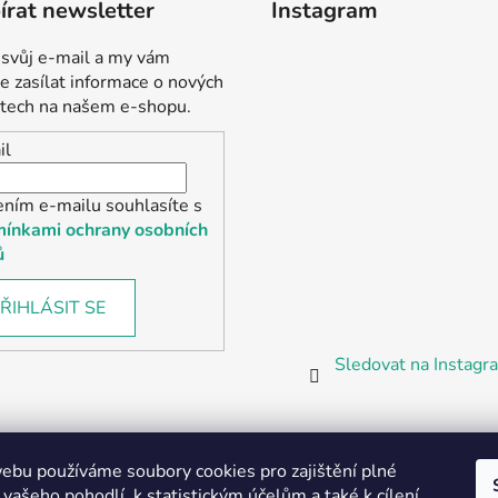
rat newsletter
Instagram
 svůj e-mail a my vám
 zasílat informace o nových
tech na našem e-shopu.
il
ením e-mailu souhlasíte s
ínkami ochrany osobních
ů
ŘIHLÁSIT SE
Sledovat na Instag
bu používáme soubory cookies pro zajištění plné
 vašeho pohodlí, k statistickým účelům a také k cílení