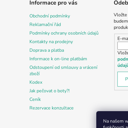
Informace pro vás
Odebí
p
a
Vložte
Obchodní podmínky
t
budeme
Reklamační řád
í
produk
Podmínky ochrany osobních údajů
E-ma
Kontakty na prodejny
Doprava a platba
Vlož
Informace k on-line platbám
podm
údaj
Odstoupení od smlouvy a vrácení
zboží
P
Kodex
Jak pečovat o boty?!
Ceník
Rezervace konzultace
Na našem we
funkčnosti a