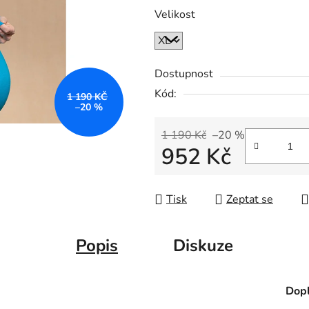
Velikost
Dostupnost
Kód:
1 190 KČ
–20 %
1 190 Kč
–20 %
952 Kč
Měrná cena:
Tisk
Zeptat se
Popis
Diskuze
Dopl