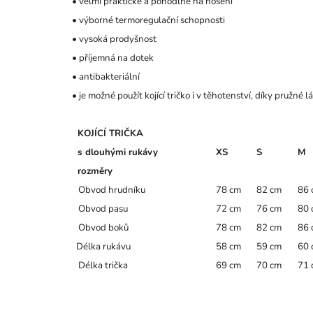
•
velmi praktické a pohodlné na nošení
•
výborné
termoregulační
schopnosti
•
vysoká prodyšnost
•
příjemná na dotek
•
antibakteriální
•
je možné použít kojící tričko
i v těhotenství
, díky pružné l
KOJÍCÍ TRIČKA
s
dlouhými rukávy
XS
S
M
rozměry
Obvod hrudníku
78 cm
82 cm
86 
Obvod pasu
72 cm
76 cm
80 
Obvod boků
78 cm
82 cm
86 
Délka rukávu
58 cm
59 cm
60 
Délka trička
69 cm
70 cm
71 