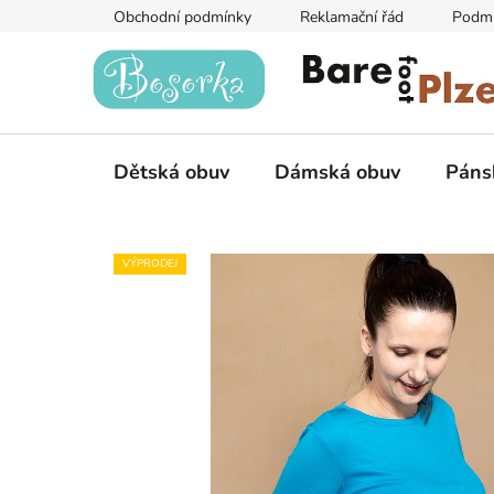
Přejít
Obchodní podmínky
Reklamační řád
Podmí
na
obsah
Dětská obuv
Dámská obuv
Páns
VÝPRODEJ