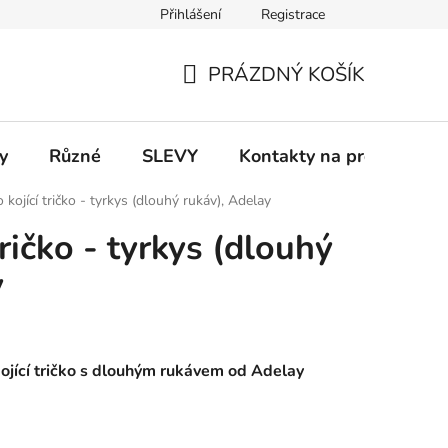
Přihlášení
Registrace
 a platba
Informace k on-line platbám
Odstoupení od smlou
PRÁZDNÝ KOŠÍK
NÁKUPNÍ
KOŠÍK
y
Různé
SLEVY
Kontakty na prodejny
 kojící tričko - tyrkys (dlouhý rukáv), Adelay
tričko - tyrkys (dlouhý
y
kojící tričko s dlouhým rukávem od Adelay