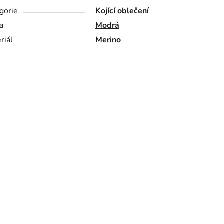
gorie
Kojící oblečení
a
Modrá
riál
Merino