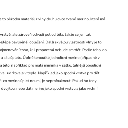
Je to přírodní materiál z vlny druhu ovce zvané merino, která má
rstvě, ale zároveň odvádí pot od těla, takže se jen tak
ejlépe bavlněné) oblečení. Další skvělou vlastností vlny je to,
é pojmenování toho, že i propocená nebude smrdět. Podle toho, do
 a sílu úpletu. Úplně tenoučké jednolícní merino (případně v
 léto, například pro malá miminka v šátku. Silnější oboulícní
va i udržovala v teple. Například jako spodní vrstva pro děti
 co merino úplet neumí, je neprofouknout. Pokud ho tedy
ji dvojitou, nebo dát merino jako spodní vrstvu a jako vrchní