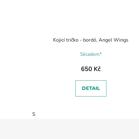
Kojicí tričko - bordó, Angel Wings
Skladem*
650 Kč
DETAIL
S
Z
á