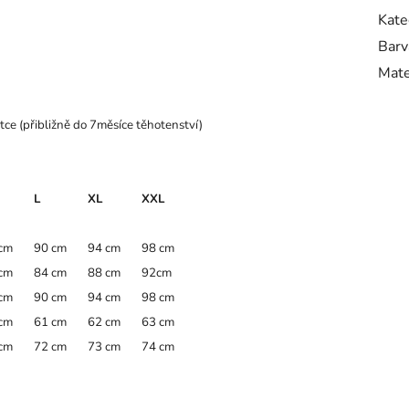
Kate
Barv
Mate
átce (přibližně do 7měsíce těhotenství)
L
XL
XXL
cm
90 cm
94 cm
98 cm
cm
84 cm
88 cm
92cm
cm
90 cm
94 cm
98 cm
cm
61 cm
62 cm
63 cm
cm
72 cm
73 cm
74 cm