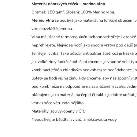
Materiál
dámských triček
- merino vlna
Gramáž: 150 g/m².
Složení:
100% Merino vlna.
Merino vlna
se používá jako materiál na funkční oblečení. 
vlnu obzvláště jemnou.
Vlna má úžasné termoregulační schopnosti: hřeje i v tenké v
nepřehřejete. Nejvíc se hodí jako spodní vrstva pod další (n
že hřeje i vlhká. Také působí antibakteriálně, což je hezk
jak velké zimy funkční oblečení chceme, je vhodné volit typ
kombinaci ještě s chladivým hedvábím) se hodí dokonce i na
úplety se hodí víc na zimu, kdy chceme, aby nás spodní vrst
pod kombinézu na odpoledne na zasněženém svahu. Jediné,
plánujeme jako materiál na čepici či kuklu, je dobré udělat 
vrstvu něco větruodolnějšího.
Materiály jsou vyrobeny v ČR.
Nepoužívejte bělidla, aviváž, změkčovadla vody