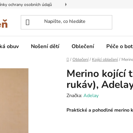
nky ochrany osobních údajů
Kontakty na prodejny
Doprava
ká obuv
Nošení dětí
Oblečení
Péče o bot
Domů
/
Oblečení
/
Kojící oblečení
/
Merino
Merino kojící 
rukáv), Adela
Značka:
Adelay
Praktické a pohodlné merino 