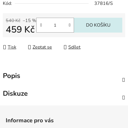
Kód:
37816/S
540 Kč
–15 %
DO KOŠÍKU
459 Kč
Měrná cena:
Tisk
Zeptat se
Sdílet
Popis
Diskuze
Z
á
Informace pro vás
p