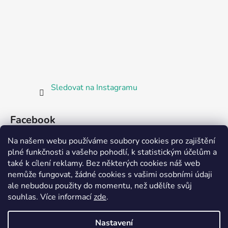
Sledovat na Instagramu
Facebook
Na našem webu používáme soubory cookies pro zajištění
plné funkčnosti a vašeho pohodlí, k statistickým účelům a
také k cílení reklamy. Bez některých cookies náš web
nemůže fungovat, žádné cookies s vašimi osobními údaji
ale nebudou použity do momentu, než udělíte svůj
Partnerská prodejna Barefoot Plzeň
souhlas
.
Více informací
zde
.
Nastavení