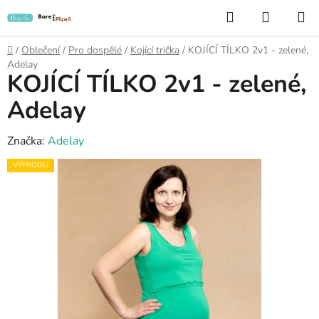
Přejít
Hledat
NÁKUP
na
KOŠÍK
obsah
Domů
/
Oblečení
/
Pro dospělé
/
Kojící trička
/
KOJÍCÍ TÍLKO 2v1 - zelené,
Adelay
KOJÍCÍ TÍLKO 2v1 - zelené,
Adelay
Značka:
Adelay
VÝPRODEJ