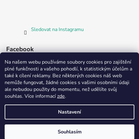
Sledovat na Instagramu
Facebook
Na našem webu používáme soubory cookies pro zajištění
plné funkčnosti a vašeho pohodlí, k statistickým účelům a
také k cílení reklamy. Bez některých cookies náš web
nemůže fungovat, žádné cookies s vašimi osobními údaji
ale nebudou použity do momentu, než udělíte svůj
Partnerská prodejna Barefoot Plzeň
souhlas
.
Více informací
zde
.
Nastavení
Vytvořil Shoptet
Souhlasím
Copyright 2026
Bosorka Plzeň
. Všechna práva