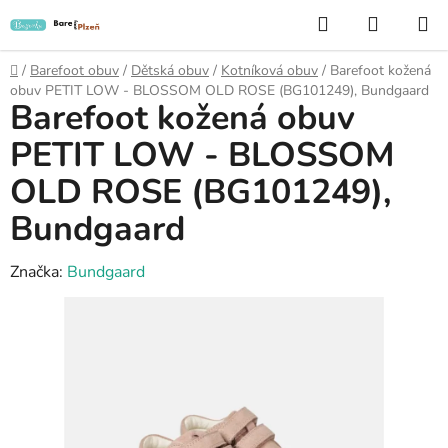
Přejít
Hledat
NÁKUP
na
KOŠÍK
obsah
Domů
/
Barefoot obuv
/
Dětská obuv
/
Kotníková obuv
/
Barefoot kožená
obuv PETIT LOW - BLOSSOM OLD ROSE (BG101249), Bundgaard
Barefoot kožená obuv
PETIT LOW - BLOSSOM
OLD ROSE (BG101249),
Bundgaard
Značka:
Bundgaard