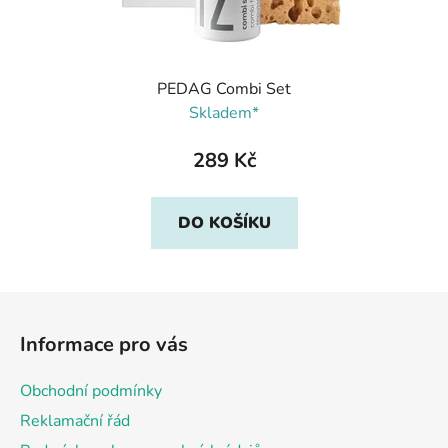
PEDAG Combi Set
Skladem*
289 Kč
DO KOŠÍKU
Z
á
Informace pro vás
p
a
Obchodní podmínky
t
Reklamační řád
í