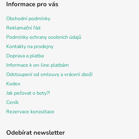
Informace pro vás
p
a
Obchodní podmínky
t
Reklamační řád
í
Podmínky ochrany osobních údajů
Kontakty na prodejny
Doprava a platba
Informace k on-line platbám
Odstoupení od smlouvy a vrácení zboží
Kodex
Jak pečovat o boty?!
Ceník
Rezervace konzultace
Odebírat newsletter