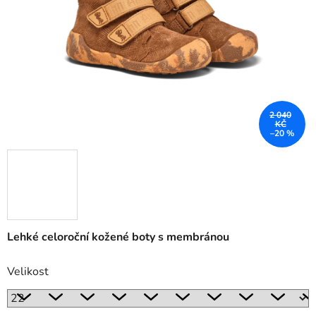
2 040
KČ
–20 %
Lehké celoroční kožené boty s membránou
Velikost