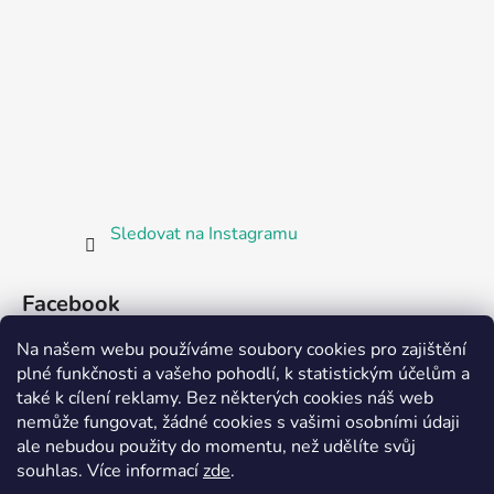
Sledovat na Instagramu
Facebook
Na našem webu používáme soubory cookies pro zajištění
plné funkčnosti a vašeho pohodlí, k statistickým účelům a
také k cílení reklamy. Bez některých cookies náš web
nemůže fungovat, žádné cookies s vašimi osobními údaji
ale nebudou použity do momentu, než udělíte svůj
Partnerská prodejna Barefoot Plzeň
souhlas
.
Více informací
zde
.