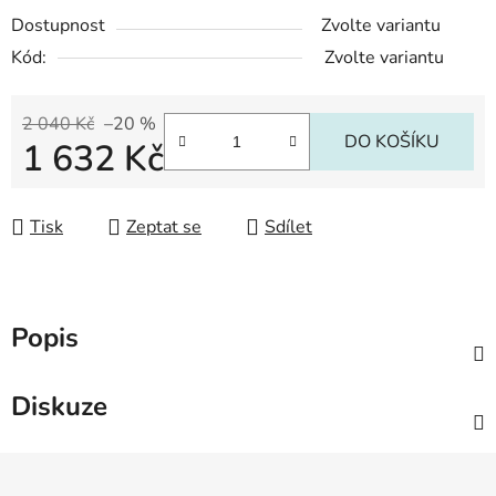
Dostupnost
Zvolte variantu
Kód:
Zvolte variantu
2 040 Kč
–20 %
DO KOŠÍKU
1 632 Kč
Měrná cena:
Tisk
Zeptat se
Sdílet
Popis
Diskuze
Z
á