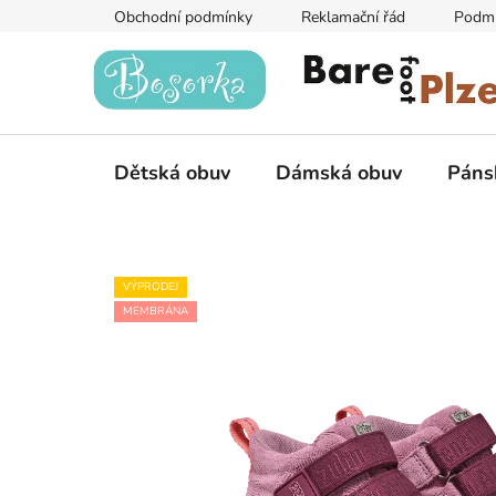
Přejít
Obchodní podmínky
Reklamační řád
Podmí
na
obsah
Dětská obuv
Dámská obuv
Páns
VÝPRODEJ
MEMBRÁNA