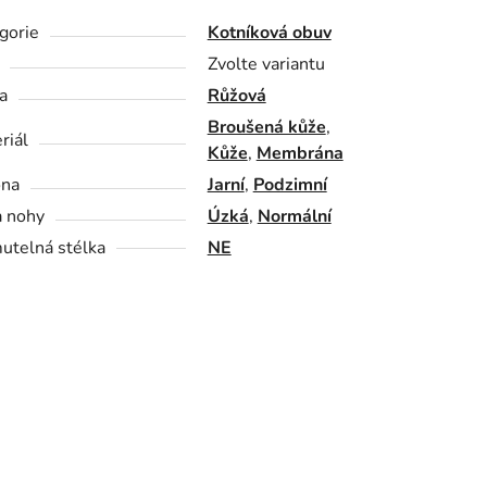
gorie
Kotníková obuv
Zvolte variantu
a
Růžová
Broušená kůže
,
riál
Kůže
,
Membrána
óna
Jarní
,
Podzimní
a nohy
Úzká
,
Normální
utelná stélka
NE