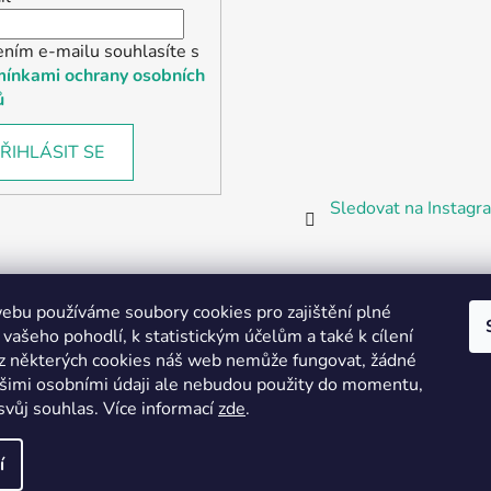
ením e-mailu souhlasíte s
ínkami ochrany osobních
ů
ŘIHLÁSIT SE
Sledovat na Instag
bu používáme soubory cookies pro zajištění plné
 vašeho pohodlí, k statistickým účelům a také k cílení
z některých cookies náš web nemůže fungovat, žádné
Partnerská prodejna Barefoot Plzeň
ašimi osobními údaji ale nebudou použity do momentu,
svůj souhlas
.
Více informací
zde
.
í