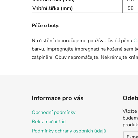
Vnitřní šířka (mm)
58
Péče o boty:
Na čistění doporučujeme používat čistící pěnu
C
barvu. Impregnujte impregnací na kožené semišov
zašpinění. Obuv nepromáčejte. Nekrémujte krémy
Z
á
Informace pro vás
Odebí
p
a
Vložte
Obchodní podmínky
t
budeme
Reklamační řád
í
produk
Podmínky ochrany osobních údajů
E-ma