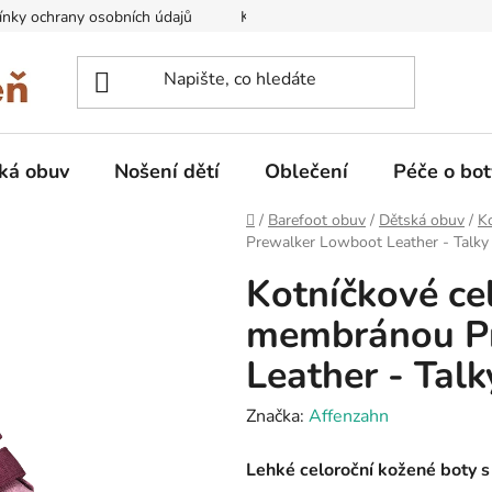
nky ochrany osobních údajů
Kontakty na prodejny
Doprava
ká obuv
Nošení dětí
Oblečení
Péče o bot
Domů
/
Barefoot obuv
/
Dětská obuv
/
K
Prewalker Lowboot Leather - Talky 
Kotníčkové ce
membránou P
Leather - Talk
Značka:
Affenzahn
Lehké celoroční kožené boty