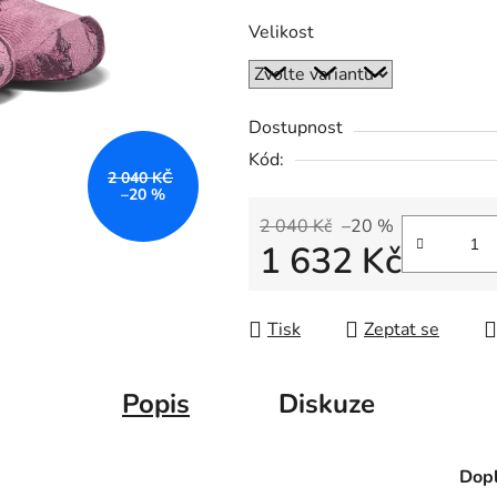
Velikost
Dostupnost
Kód:
2 040 KČ
–20 %
2 040 Kč
–20 %
1 632 Kč
Měrná cena:
Tisk
Zeptat se
Popis
Diskuze
Dopl