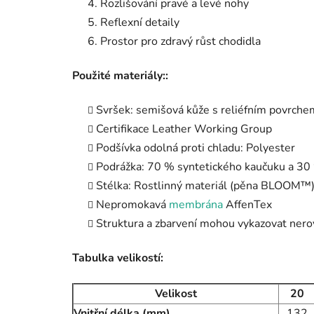
Rozlišování pravé a levé nohy
Reflexní detaily
Prostor pro zdravý růst chodidla
Použité materiály::
Svršek: semišová kůže s reliéfním povrche
Certifikace Leather Working Group
Podšívka odolná proti chladu: Polyester
Podrážka: 70 % syntetického kaučuku a 30
Stélka: Rostlinný materiál (pěna BLOOM™)
Nepromokavá
membrána
AffenTex
Struktura a zbarvení mohou vykazovat nero
Tabulka velikostí:
Velikost
20
Vnitřní délka (mm)
132