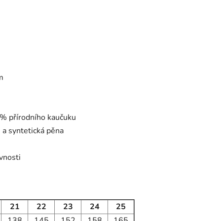
m
 % přírodního kaučuku
 a syntetická pěna
vnosti
21
22
23
24
25
138
145
152
158
165