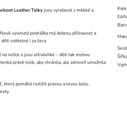
Kate
wboot Leather Talky
jsou vyrobené z měkké a
EAN
Barv
. Nově vyvinutá podrážka má dobrou přilnavost a
Mate
ěti viditelné i za šera.
Sez
í na nožce a jsou ultralehké – děti tak mohou
Šířk
tenká právě tolik, aby chránila, ale zároveň umožnila
Vyjm
, který pomáhá rozlišit pravou a levou botu.
prsty.