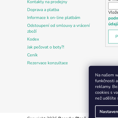
Kontakty na prodejny
Doprava a platba
Vlož
Informace k on-line platbám
podm
údaj
Odstoupení od smlouvy a vrácení
zboží
P
Kodex
Jak pečovat o boty?!
Ceník
Rezervace konzultace
Na našem we
funkčnosti a
reklamy. Be
cookies s v
než udělíte 
Nastaven