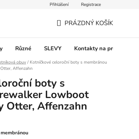
Přihlášení
Registrace
 a platba
Informace k on-line platbám
Odstoupení od smlou
PRÁZDNÝ KOŠÍK
NÁKUPNÍ
KOŠÍK
y
Různé
SLEVY
Kontakty na prodejny
otníková obuv
/
Kotníčkové celoroční boty s membránou
Otter, Affenzahn
loroční boty s
rewalker Lowboot
y Otter, Affenzahn
 s membránou