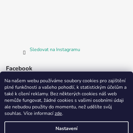
Sledovat na Instagramu
Facebook
Na našem webu používáme soubory cookies pro zajištění
plné funkčnosti a vašeho pohodlí, k statistickým účelům a
také k cílení reklamy. Bez některých cookies náš web
nemůže fungovat, žádné cookies s vašimi osobními údaji
ale nebudou použity do momentu, než udělíte svůj
Partnerská prodejna Barefoot Plzeň
souhlas
.
Více informací
zde
.
Nastavení