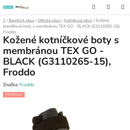
Přejít
Hledat
NÁKUP
na
KOŠÍK
obsah
Domů
/
Barefoot obuv
/
Dětská obuv
/
Kotníková obuv
/
Kožené
kotníčkové boty s membránou TEX GO - BLACK (G3110265-15),
Froddo
Kožené kotníčkové boty s
membránou TEX GO -
BLACK (G3110265-15),
Froddo
Značka:
Froddo
MEMBRÁNA