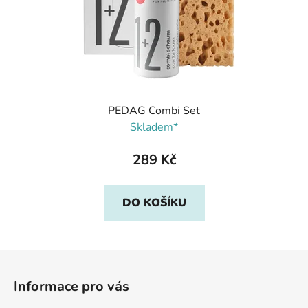
PEDAG Combi Set
Skladem*
289 Kč
DO KOŠÍKU
Z
á
Informace pro vás
p