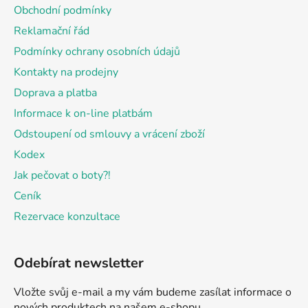
a
Obchodní podmínky
t
Reklamační řád
í
Podmínky ochrany osobních údajů
Kontakty na prodejny
Doprava a platba
Informace k on-line platbám
Odstoupení od smlouvy a vrácení zboží
Kodex
Jak pečovat o boty?!
Ceník
Rezervace konzultace
Odebírat newsletter
Vložte svůj e-mail a my vám budeme zasílat informace o
nových produktech na našem e-shopu.