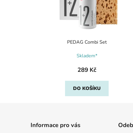
PEDAG Combi Set
Skladem*
289 Kč
DO KOŠÍKU
Z
á
Informace pro vás
Odebí
p