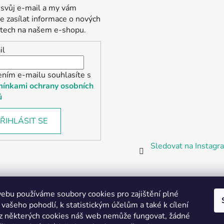
 svůj e-mail a my vám
 zasílat informace o nových
tech na našem e-shopu.
il
ením e-mailu souhlasíte s
ínkami ochrany osobních
ů
ŘIHLÁSIT SE
Sledovat na Instag
bu používáme soubory cookies pro zajištění plné
 vašeho pohodlí, k statistickým účelům a také k cílení
z některých cookies náš web nemůže fungovat, žádné
Partnerská prodejna Barefoot Plzeň