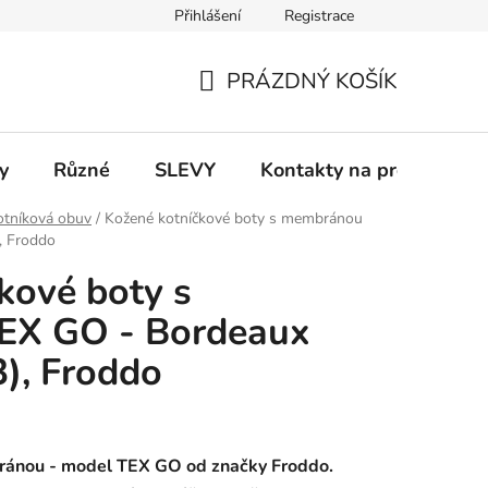
Přihlášení
Registrace
 a platba
Informace k on-line platbám
Odstoupení od smlou
PRÁZDNÝ KOŠÍK
NÁKUPNÍ
KOŠÍK
y
Různé
SLEVY
Kontakty na prodejny
otníková obuv
/
Kožené kotníčkové boty s membránou
, Froddo
kové boty s
EX GO - Bordeaux
), Froddo
ránou - model TEX GO od značky Froddo.