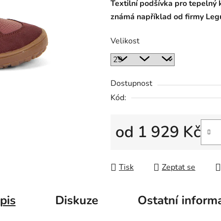
Textilní podšívka pro tepelný
známá například od firmy Le
Velikost
Dostupnost
Kód:
od
1 929 Kč
Měrná cena:
Tisk
Zeptat se
pis
Diskuze
Ostatní inform