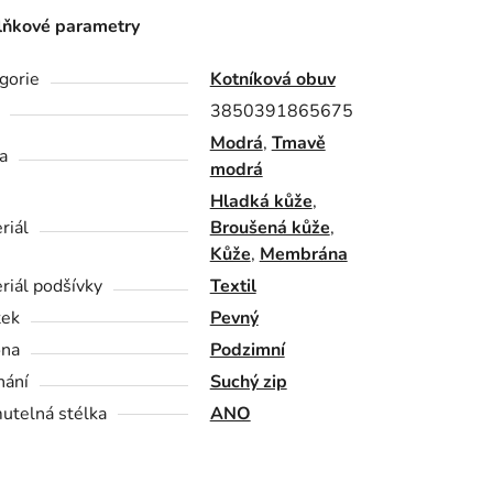
ňkové parametry
gorie
Kotníková obuv
3850391865675
Modrá
,
Tmavě
a
modrá
Hladká kůže
,
riál
Broušená kůže
,
Kůže
,
Membrána
riál podšívky
Textil
tek
Pevný
óna
Podzimní
nání
Suchý zip
utelná stélka
ANO