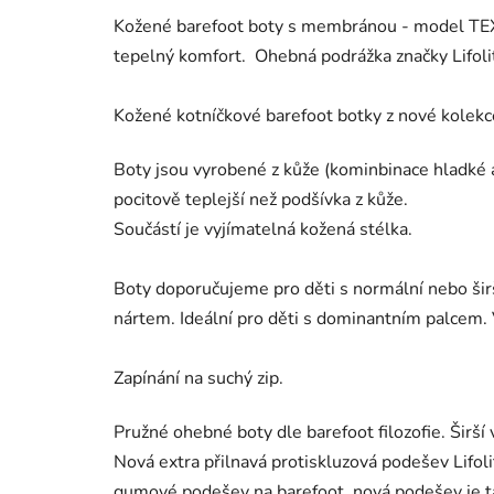
Kožené barefoot boty s membránou - model TEX 
tepelný komfort. Ohebná podrážka značky Lifoli
Kožené kotníčkové barefoot botky z nové kolek
Boty jsou vyrobené z kůže (kominbinace hladké a 
pocitově teplejší než podšívka z kůže.
Součástí je vyjímatelná kožená stélka.
Boty doporučujeme pro děti s normální nebo šir
nártem. Ideální pro děti s dominantním palcem.
Zapínání na suchý zip.
Pružné ohebné boty dle barefoot filozofie. Širší 
Nová extra přilnavá protiskluzová podešev Lifoli
gumové podešev na barefoot, nová podešev je ta