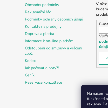
a
Vložte
Obchodní podmínky
t
budeme
Reklamační řád
í
produk
Podmínky ochrany osobních údajů
E-ma
Kontakty na prodejny
Doprava a platba
Vlož
Informace k on-line platbám
podm
údaj
Odstoupení od smlouvy a vrácení
zboží
P
Kodex
Jak pečovat o boty?!
Ceník
Rezervace konzultace
Na našem we
funkčnosti a
reklamy. Be