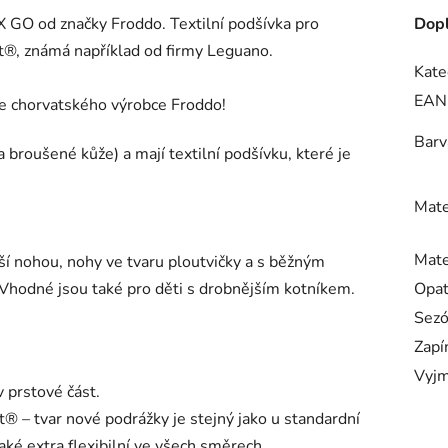
GO od značky Froddo. Textilní podšívka pro
Dopl
t®, známá například od firmy Leguano.
Kate
EAN
ce chorvatského výrobce Froddo!
Barv
broušené kůže) a mají textilní podšívku, které je
Mate
Mate
ší nohou, nohy ve tvaru ploutvičky a s běžným
 Vhodné jsou také pro děti s drobnějším kotníkem.
Opa
Sez
Zapí
Vyjm
v prstové část.
t® – tvar nové podrážky je stejný jako u standardní
ké extra flexibilní ve všech směrech.