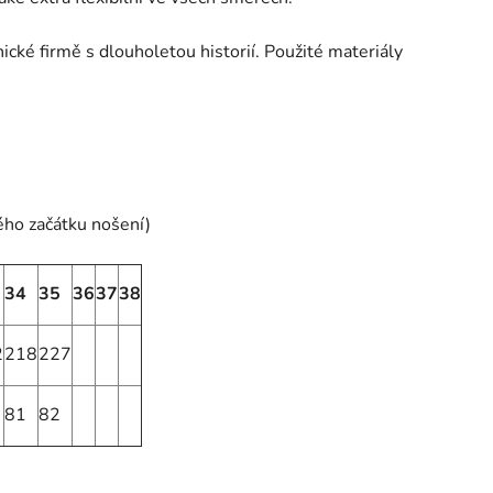
cké firmě s dlouholetou historií. Použité materiály
ého začátku nošení)
34
35
36
37
38
2
218
227
81
82