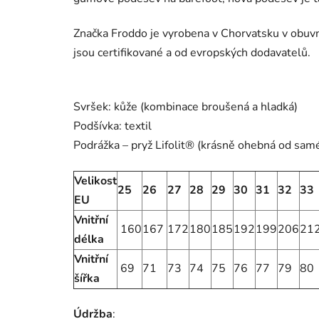
Značka Froddo je vyrobena v Chorvatsku v obuvni
jsou certifikované a od evropských dodavatelů.
Svršek: kůže (kombinace broušená a hladká)
Podšívka: textil
Podrážka – pryž Lifolit® (krásně ohebná od sam
Velikost
25
26
27
28
29
30
31
32
33
EU
Vnitřní
160
167
172
180
185
192
199
206
21
délka
Vnitřní
69
71
73
74
75
76
77
79
80
šířka
Údržba
: