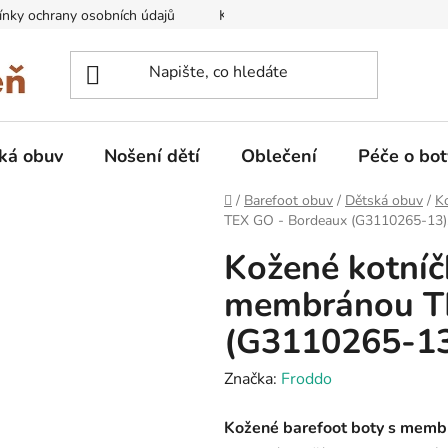
nky ochrany osobních údajů
Kontakty na prodejny
Doprava
ká obuv
Nošení dětí
Oblečení
Péče o bot
Domů
/
Barefoot obuv
/
Dětská obuv
/
K
TEX GO - Bordeaux (G3110265-13)
Kožené kotníč
membránou T
(G3110265-13
Značka:
Froddo
Kožené barefoot boty s memb