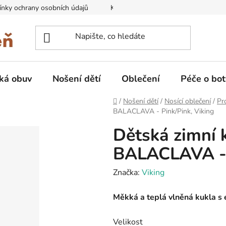
nky ochrany osobních údajů
Kontakty na prodejny
Doprava
ká obuv
Nošení dětí
Oblečení
Péče o bot
Domů
/
Nošení dětí
/
Nosící oblečení
/
Pr
BALACLAVA - Pink/Pink, Viking
Dětská zimní
BALACLAVA - 
Značka:
Viking
Měkká a teplá vlněná kukla s 
Velikost