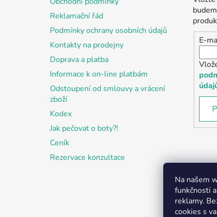
Obchodní podmínky
t
budeme
Reklamační řád
í
produk
Podmínky ochrany osobních údajů
E-ma
Kontakty na prodejny
Doprava a platba
Vlož
Informace k on-line platbám
podm
údaj
Odstoupení od smlouvy a vrácení
zboží
P
Kodex
Jak pečovat o boty?!
Ceník
Rezervace konzultace
Na našem we
funkčnosti a
reklamy. Be
cookies s v