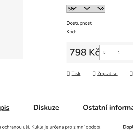
Dostupnost
Kód:
798 Kč
Měrná cena:
Tisk
Zeptat se
pis
Diskuze
Ostatní inform
 ochranou uší. Kukla je určena pro zimní období.
Dopl