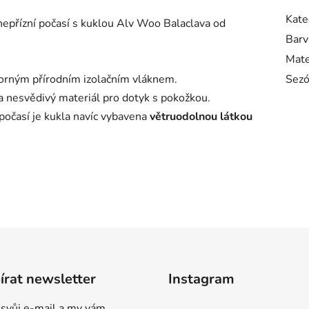
Kate
epřízní počasí s kuklou Alv Woo Balaclava od
Barv
Mate
ýborným přírodním izolačním vláknem.
Sez
 nesvědivý materiál pro dotyk s pokožkou.
 počasí je kukla navíc vybavena
větruodolnou látkou
rat newsletter
Instagram
 svůj e-mail a my vám