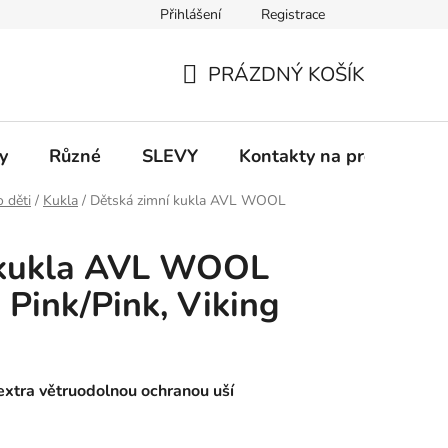
Přihlášení
Registrace
 a platba
Informace k on-line platbám
Odstoupení od smlou
PRÁZDNÝ KOŠÍK
NÁKUPNÍ
KOŠÍK
y
Různé
SLEVY
Kontakty na prodejny
o děti
/
Kukla
/
Dětská zimní kukla AVL WOOL
 kukla AVL WOOL
Pink/Pink, Viking
extra větruodolnou ochranou uší