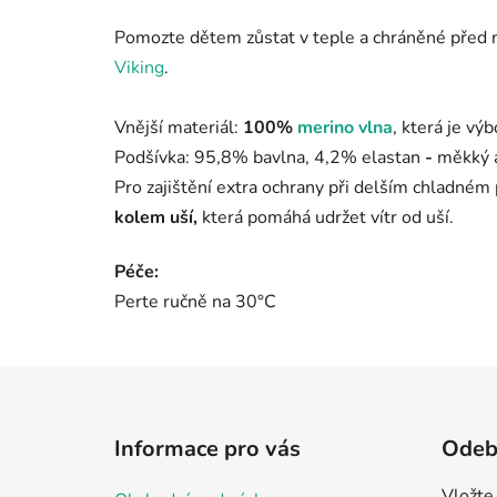
Pomozte dětem zůstat v teple a chráněné před n
Viking
.
Vnější materiál:
100%
merino vlna
, která je v
Podšívka:
95,8% bavlna, 4,2%
elastan
-
měkký a
Pro zajištění extra ochrany při delším chladném
kolem uší,
která pomáhá udržet vítr od uší.
Péče:
Perte ručně na 30°C
Z
á
Informace pro vás
Odebí
p
a
Vložte