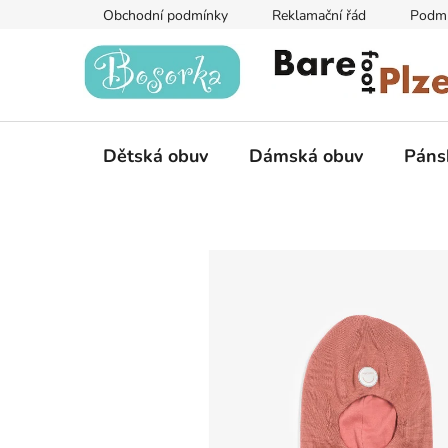
Přejít
Obchodní podmínky
Reklamační řád
Podmí
na
obsah
Dětská obuv
Dámská obuv
Páns