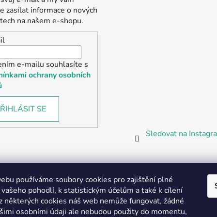
 zasílat informace o nových
tech na našem e-shopu.
il
ením e-mailu souhlasíte s
ínkami ochrany osobních
ů
ŘIHLÁSIT SE
Sledovat na Instag
bu používáme soubory cookies pro zajištění plné
 vašeho pohodlí, k statistickým účelům a také k cílení
z některých cookies náš web nemůže fungovat, žádné
Partnerská prodejna Barefoot Plzeň
ašimi osobními údaji ale nebudou použity do momentu,