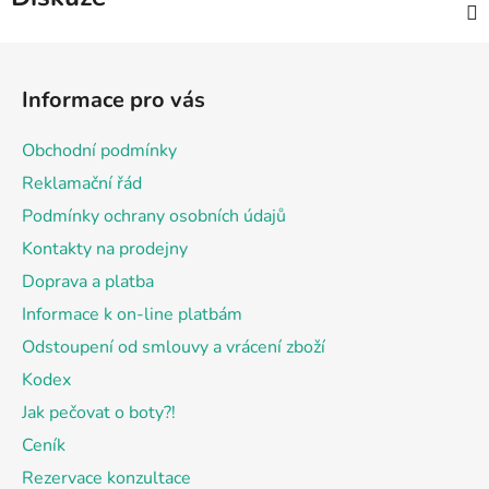
Z
á
Informace pro vás
p
a
Obchodní podmínky
t
Reklamační řád
í
Podmínky ochrany osobních údajů
Kontakty na prodejny
Doprava a platba
Informace k on-line platbám
Odstoupení od smlouvy a vrácení zboží
Kodex
Jak pečovat o boty?!
Ceník
Rezervace konzultace