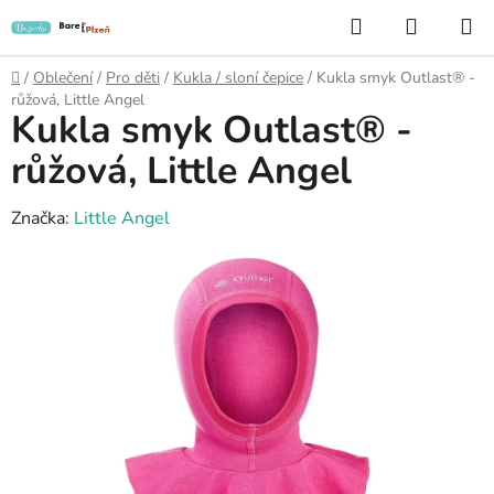
Přejít
Hledat
NÁKUP
na
KOŠÍK
obsah
Domů
/
Oblečení
/
Pro děti
/
Kukla / sloní čepice
/
Kukla smyk Outlast® -
růžová, Little Angel
Kukla smyk Outlast® -
růžová, Little Angel
Značka:
Little Angel