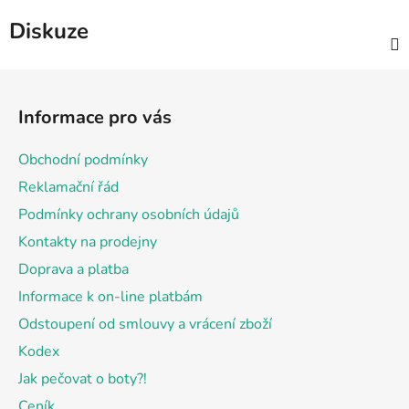
Diskuze
Z
á
Informace pro vás
p
a
Obchodní podmínky
t
Reklamační řád
í
Podmínky ochrany osobních údajů
Kontakty na prodejny
Doprava a platba
Informace k on-line platbám
Odstoupení od smlouvy a vrácení zboží
Kodex
Jak pečovat o boty?!
Ceník