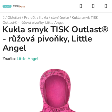
Přejít
Hledat
NÁKUP
na
KOŠÍK
obsah
Domů
/
Oblečení
/
Pro děti
/
Kukla / sloní čepice
/
Kukla smyk TISK
Outlast® - růžová pivoňky, Little Angel
Kukla smyk TISK Outlast®
- růžová pivoňky, Little
Angel
Značka:
Little Angel