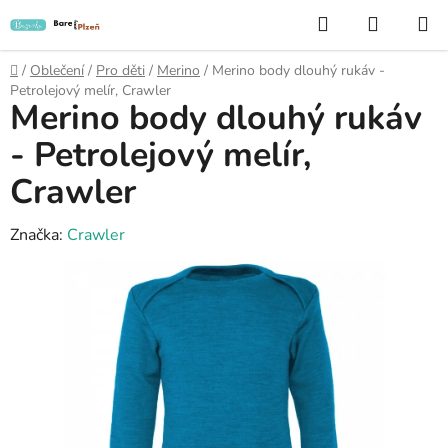
Přejít
Hledat
NÁKUP
na
KOŠÍK
obsah
Domů
/
Oblečení
/
Pro děti
/
Merino
/
Merino body dlouhý rukáv -
Petrolejový melír, Crawler
Merino body dlouhý rukáv
- Petrolejový melír,
Crawler
Značka:
Crawler