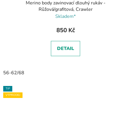
Merino body zavinovací dlouhý rukáv -
Růžová/grafitová, Crawler
Skladem*
850 Kč
DETAIL
56-62/68
TIP
VÝPRODEJ