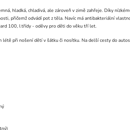
mná, hladká, chladivá, ale zároveň v zimě zahřeje. Díky nízkém
sti, přičemž odvádí pot z těla. Navíc má antibakteriální vlastn
d 100, I.třídy - oděvy pro děti do věku tří let.
étě při nošení dětí v šátku či nosítku. Na delší cesty do autos
ný
tný)