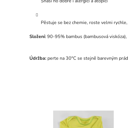
Snáší ho dobře i alergici a atopici
Pěstuje se bez chemie, roste velmi rychle, 
Složení:
90-95% bambus (bambusová viskóza),
Údržba:
perte na 30°C se stejně barevným prádl