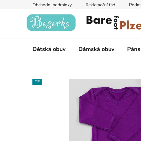
Přejít
Obchodní podmínky
Reklamační řád
Podmí
na
obsah
Dětská obuv
Dámská obuv
Páns
TIP