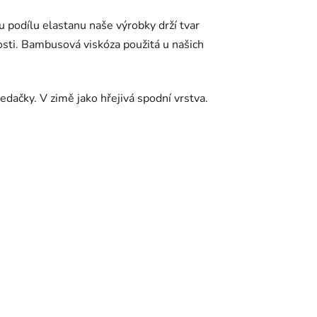
u podílu elastanu naše výrobky drží tvar
osti. Bambusová viskóza použitá u našich
edačky. V zimě jako hřejivá spodní vrstva.