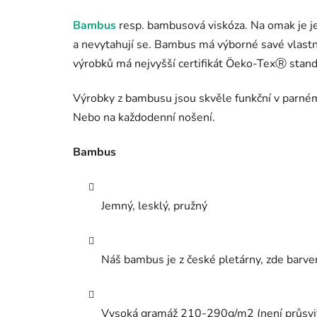
Bambus
resp. bambusová viskóza. Na omak je je
a nevytahují se. Bambus má výborné savé vlastno
výrobků má nejvyšší certifikát Öeko-TexⓇ standar
Výrobky z bambusu jsou skvěle funkční v parném l
Nebo na každodenní nošení.
Bambus
Jemný, lesklý, pružný
Náš bambus je z české pletárny, zde barve
Vysoká gramáž 210-290g/m2 (není průsvi