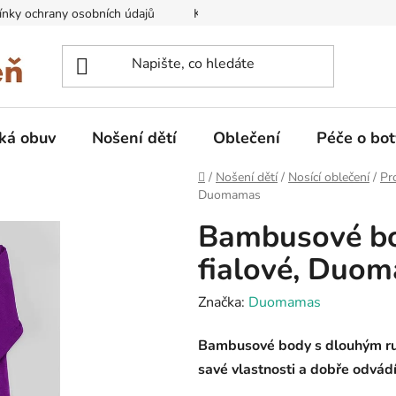
nky ochrany osobních údajů
Kontakty na prodejny
Doprava
ká obuv
Nošení dětí
Oblečení
Péče o bot
Domů
/
Nošení dětí
/
Nosící oblečení
/
Pr
Duomamas
Bambusové bo
fialové, Duo
Značka:
Duomamas
Bambusové body s dlouhým ru
savé vlastnosti a dobře odvádí 