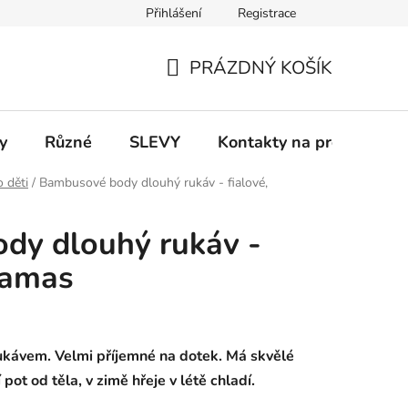
Přihlášení
Registrace
 a platba
Informace k on-line platbám
Odstoupení od smlou
PRÁZDNÝ KOŠÍK
NÁKUPNÍ
KOŠÍK
y
Různé
SLEVY
Kontakty na prodejny
o děti
/
Bambusové body dlouhý rukáv - fialové,
dy dlouhý rukáv -
mamas
kávem. Velmi příjemné na dotek. Má skvělé
pot od těla, v zimě hřeje v létě chladí.