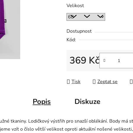
Velikost
Dostupnost
Kód:
369 Kč
Měrná cena:
Tisk
Zeptat se
Popis
Diskuze
 tkaniny. Lodičkový výstřih pro snazší oblékání. Body má stři
me vzít o číslo větší velikost oproti aktuální nošené velikosti