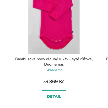
,
Bambusové body dlouhý rukáv - sytě růžové,
B
Duomamas
Skladem*
369 Kč
od
DETAIL