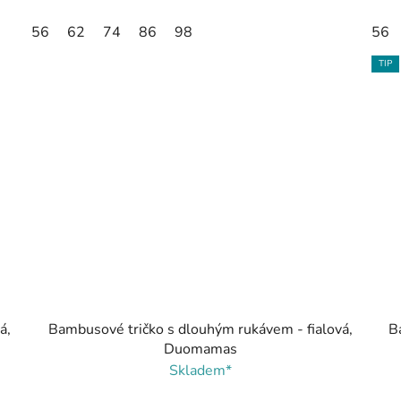
56
62
74
86
98
56
TIP
á,
Bambusové tričko s dlouhým rukávem - fialová,
B
Duomamas
Skladem*