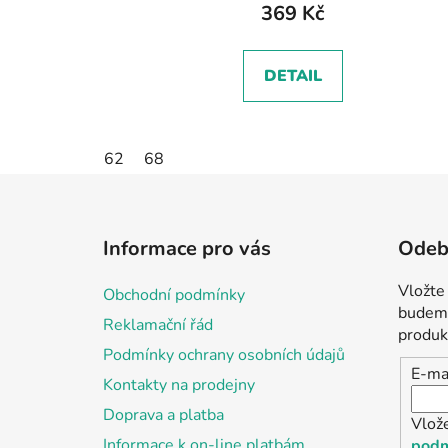
369 Kč
DETAIL
62
68
Z
á
Informace pro vás
Odebí
p
a
Vložte
Obchodní podmínky
t
budeme
Reklamační řád
í
produk
Podmínky ochrany osobních údajů
E-ma
Kontakty na prodejny
Doprava a platba
Vlož
Informace k on-line platbám
podm