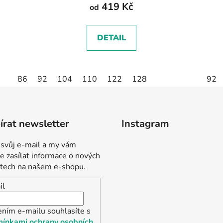
419 Kč
od
DETAIL
86
92
104
110
122
128
92
rat newsletter
Instagram
 svůj e-mail a my vám
 zasílat informace o nových
tech na našem e-shopu.
il
ením e-mailu souhlasíte s
ínkami ochrany osobních