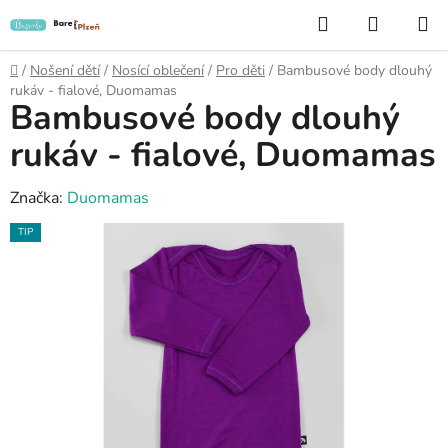
Přejít
Hledat
NÁKUP
na
KOŠÍK
obsah
Domů
/
Nošení dětí
/
Nosící oblečení
/
Pro děti
/
Bambusové body dlouhý
rukáv - fialové, Duomamas
Bambusové body dlouhý
rukáv - fialové, Duomamas
Značka:
Duomamas
TIP