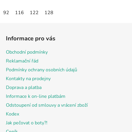
92
116
122
128
Z
á
Informace pro vás
p
a
Obchodní podmínky
t
Reklamační řád
í
Podmínky ochrany osobních údajů
Kontakty na prodejny
Doprava a platba
Informace k on-line platbám
Odstoupení od smlouvy a vrácení zboží
Kodex
Jak pečovat o boty?!
Ceník