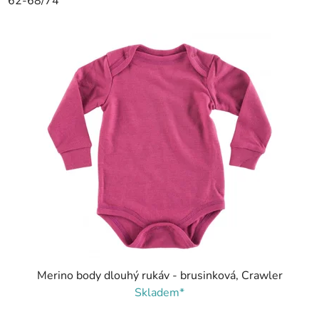
62-68/74
Merino body dlouhý rukáv - brusinková, Crawler
Skladem*