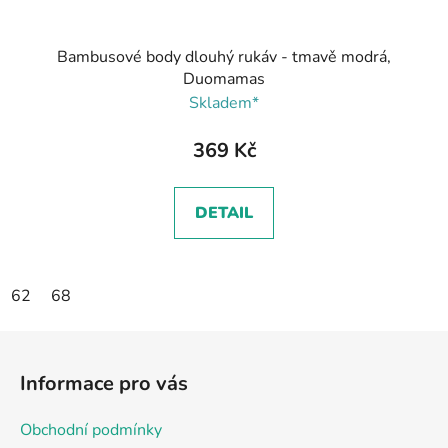
Bambusové body dlouhý rukáv - tmavě modrá,
Duomamas
Skladem*
369 Kč
DETAIL
62
68
Z
á
Informace pro vás
p
a
Obchodní podmínky
t