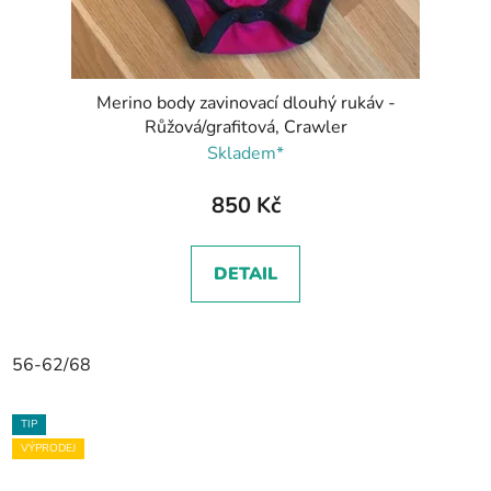
Merino body zavinovací dlouhý rukáv -
Růžová/grafitová, Crawler
Skladem*
850 Kč
DETAIL
56-62/68
TIP
VÝPRODEJ