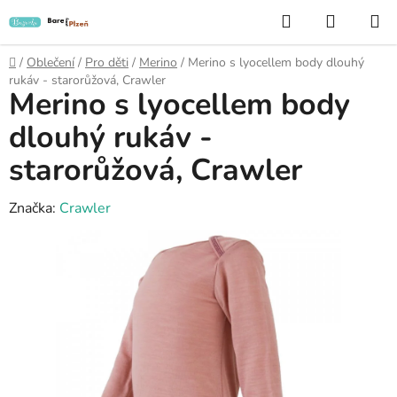
Přejít
Hledat
NÁKUP
na
KOŠÍK
obsah
Domů
/
Oblečení
/
Pro děti
/
Merino
/
Merino s lyocellem body dlouhý
rukáv - starorůžová, Crawler
Merino s lyocellem body
dlouhý rukáv -
starorůžová, Crawler
Značka:
Crawler