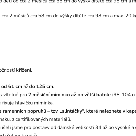
děti od cca 2 měsíců cca 58 cm do výšky dítěte cca 98 cm a m
cca 2 měsíců cca 58 cm do výšky dítěte cca 98 cm a max. 20 k
ožností
křížení.
ý
od 61 cm
až
do 125 cm
.
tavítelné pro
2 měsíční miminko až po větší batole
(98-104 cm
 fixuje hlavičku miminka.
 ramenních popruhů – tzv. „slintáčky“,
které naleznete v kap
sku, z certifikovaných materiálů.
šeli jsme pro postavy od dámské velikosti 34 až po vysoké a
ch čelem k rodiči.