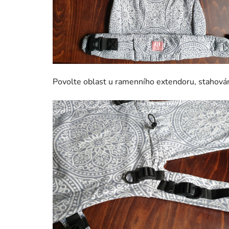
Povolte oblast u ramenního extendoru, stahován