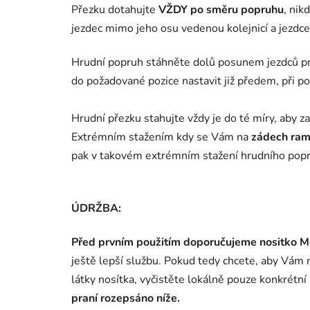
Přezku dotahujte
VŽDY
po směru popruhu
, nik
jezdec mimo jeho osu vedenou kolejnicí a jezdce
Hrudní popruh stáhněte dolů posunem jezdců prs
do požadované pozice nastavit již předem, při
Hrudní přezku stahujte vždy je do té míry, aby z
Extrémním stažením kdy se Vám na
zádech ram
pak v takovém extrémním stažení hrudního popruh
ÚDRŽBA:
Před prvním použitím doporučujeme nositko M
ještě lepší službu. Pokud tedy chcete, aby Vám 
látky nosítka, vyčistěte lokálně pouze konkrétn
praní rozepsáno níže.