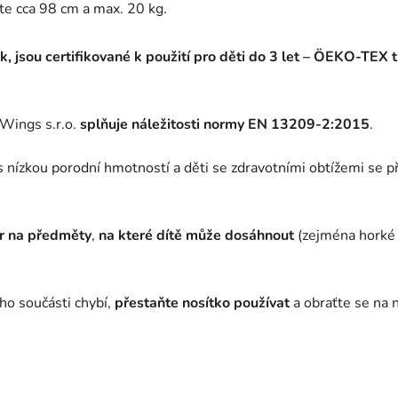
te cca 98 cm a max. 20 kg.
, jsou certifikované k použití pro děti do 3 let – ÖEKO-TEX tř
 Wings s.r.o.
splňuje náležitosti normy EN 13209-2:2015
.
s nízkou porodní hmotností a děti se zdravotními obtížemi se 
r na předměty
,
na které dítě může dosáhnout
(zejména horké 
eho součásti chybí,
přestaňte nosítko používat
a obraťte se na 