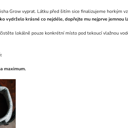
ha Grow vyprat. Látku před šitím sice finalizujeme horkým vzd
o vydrželo krásné co nejdéle, dopřejte mu nejprve jemnou lá
čistěte lokálně pouze konkrétní místo pod tekoucí vlažnou vod
:
 na maximum.