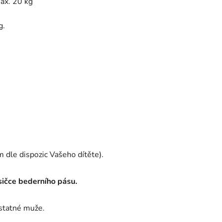
ax. 20 kg
g.
 dle dispozic Vašeho dítěte).
sičce bederního pásu.
 statné muže.