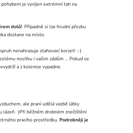
 pohybem je vyvíjen extrémní tah na
ěrem dolů!
Případně si lze hrudní přezku
ezka dostane na místo.
opruh nenahrazuje stahovací korzet! :-)
celému nosítku i vašim zádům ... Pokud se
evydrží a z kolenice vypadne.
vzduchem, ale praní udělá vazbě látky
 lázeň. :)
Při běžném drobném znečištění
šetrného pracího prostředku.
Podrobněji je