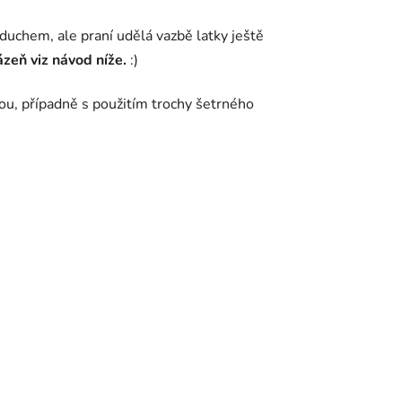
uchem, ale praní udělá vazbě latky ještě
zeň viz návod níže.
:)
ou, případně s použitím trochy šetrného