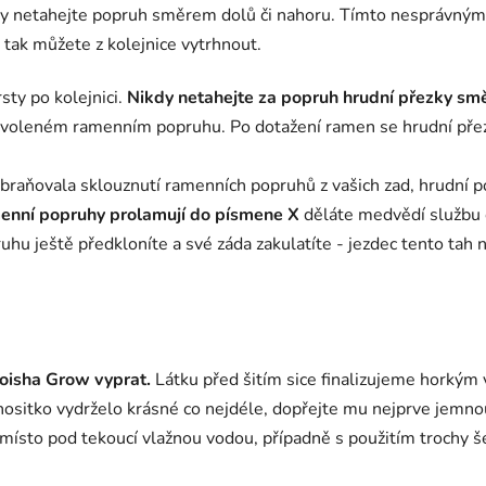
dy netahejte popruh směrem dolů či nahoru. Tímto nesprávným
 tak můžete z kolejnice vytrhnout.
ty po kolejnici.
Nikdy netahejte za popruh hrudní přezky sm
 povoleném ramenním popruhu. Po dotažení ramen se hrudní př
abraňovala sklouznutí ramenních popruhů z vašich zad, hrudní p
enní popruhy prolamují do písmene X
děláte medvědí službu 
u ještě předkloníte a své záda zakulatíte - jezdec tento tah n
oisha Grow vyprat.
Látku před šitím sice finalizujeme horkým 
nositko vydrželo krásné co nejdéle, dopřejte mu nejprve jemnou
í místo pod tekoucí vlažnou vodou, případně s použitím trochy 