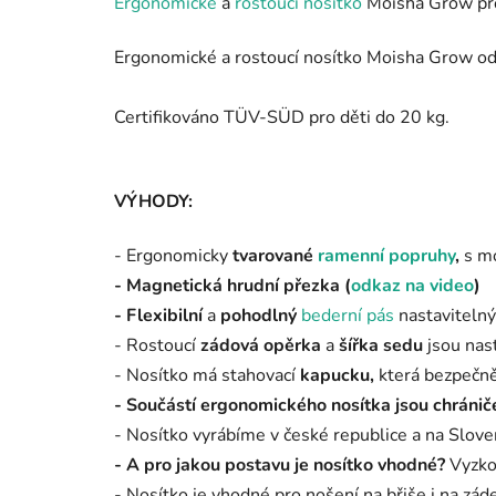
Ergonomické
a
rostoucí nosítko
Moisha Grow pro 
Ergonomické a rostoucí nosítko Moisha Grow od 
Certifikováno TÜV-SÜD pro děti do 20 kg.
VÝHODY:
- Ergonomicky
tvarované
ramenní popruhy
,
s m
- Magnetická hrudní přezka (
odkaz na video
)
- Flexibilní
a
pohodlný
bederní pás
nastaviteln
- Rostoucí
zádová opěrka
a
šířka sedu
jsou nas
- Nosítko má stahovací
kapucku,
která bezpečně
- Součástí ergonomického nosítka jsou chrániče
- Nosítko
vyrábíme v české republice a na Sloven
- A pro jakou postavu je nosítko vhodné?
Vyzkou
- Nosítko je vhodné pro nošení na břiše i na záde