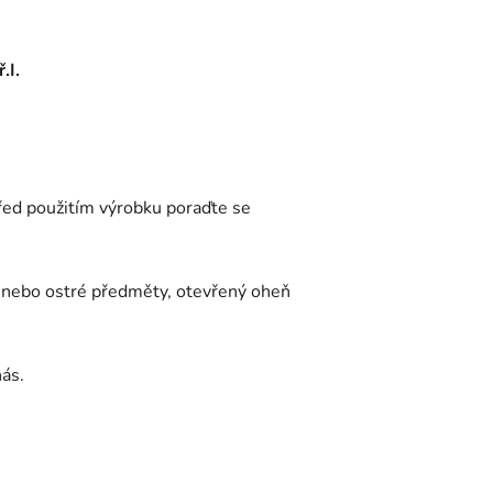
.I.
před použitím výrobku poraďte se
nebo ostré předměty, otevřený oheň
nás.