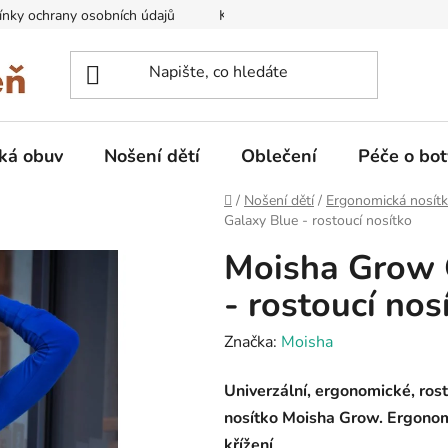
nky ochrany osobních údajů
Kontakty na prodejny
Doprava
ká obuv
Nošení dětí
Oblečení
Péče o bot
Domů
/
Nošení dětí
/
Ergonomická nosít
Galaxy Blue - rostoucí nosítko
Moisha Grow 
- rostoucí nos
Značka:
Moisha
Univerzální, ergonomické, ros
nosítko Moisha Grow. Ergonom
křížení