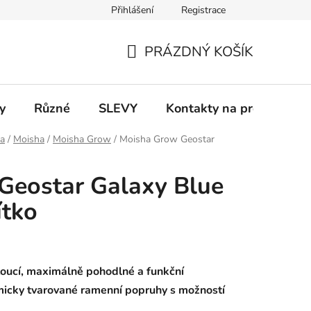
Přihlášení
Registrace
 a platba
Informace k on-line platbám
Odstoupení od smlou
PRÁZDNÝ KOŠÍK
NÁKUPNÍ
KOŠÍK
y
Různé
SLEVY
Kontakty na prodejny
ka
/
Moisha
/
Moisha Grow
/
Moisha Grow Geostar
Geostar Galaxy Blue
ítko
toucí, maximálně pohodlné a funkční
icky tvarované ramenní popruhy s možností