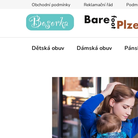
Přejít
Obchodní podmínky
Reklamační řád
Podmí
na
obsah
Dětská obuv
Dámská obuv
Páns