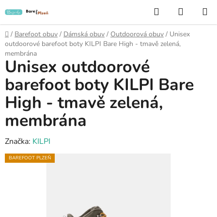
Přejít
Hledat
NÁKUP
na
KOŠÍK
obsah
Domů
/
Barefoot obuv
/
Dámská obuv
/
Outdoorová obuv
/
Unisex
outdoorové barefoot boty KILPI Bare High - tmavě zelená,
membrána
Unisex outdoorové
barefoot boty KILPI Bare
High - tmavě zelená,
membrána
Značka:
KILPI
BAREFOOT PLZEŇ