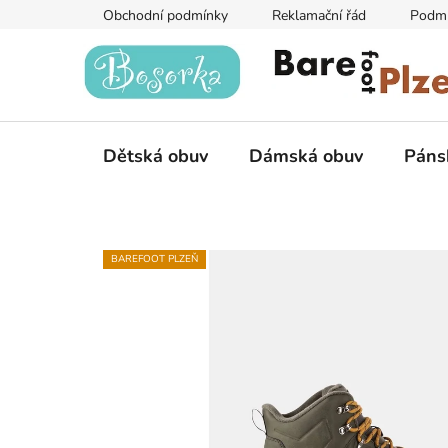
Přejít
Obchodní podmínky
Reklamační řád
Podmí
na
obsah
Dětská obuv
Dámská obuv
Páns
BAREFOOT PLZEŇ