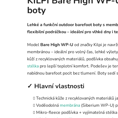
KILPI Bare High WP-U
boty
Lehké a funkční outdoor barefoot boty s mem
flexibilní podrážkou – ideální pro vlhké dny i te
Model
Bare High WP-U
od značky Kilpi je navr
membránou – ideální pro volný čas, lehké výlety
kůží z recyklovaných materiálů, podšívka obsahu
stélka
pro lepší teplotní komfort. Podešev je te
nabídnou barefoot pocit bez tlumení. Boty sedí
✓ Hlavní vlastnosti
Technická kůže z recyklovaných materiálů j
Voděodolná
membrána
(Siberium WP-U) pro
Mikro-fleece podšívka + vyjímatelná stélka 