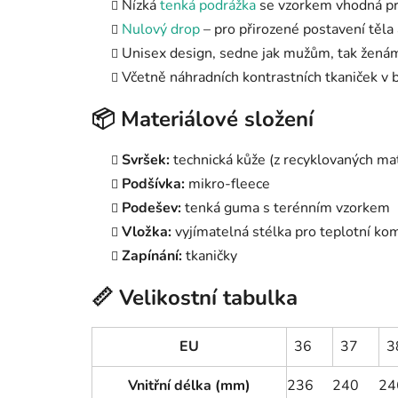
Nízká
tenká podrážka
se vzorkem vhodná pro
Nulový drop
– pro přirozené postavení těla
Unisex design, sedne jak mužům, tak žená
Včetně náhradních kontrastních tkaniček v 
📦 Materiálové složení
Svršek:
technická kůže (z recyklovaných mat
Podšívka:
mikro-fleece
Podešev:
tenká guma s terénním vzorkem
Vložka:
vyjímatelná stélka pro teplotní ko
Zapínání:
tkaničky
📏 Velikostní tabulka
EU
36
37
3
Vnitřní délka (mm)
236
240
24