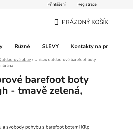
Přihlášení
Registrace
 a platba
Informace k on-line platbám
Odstoupení od smlou
PRÁZDNÝ KOŠÍK
NÁKUPNÍ
KOŠÍK
y
Různé
SLEVY
Kontakty na prodejny
Outdoorová obuv
/
Unisex outdoorové barefoot boty
embrána
rové barefoot boty
gh - tmavě zelená,
 a svobody pohybu s barefoot botami Kilpi