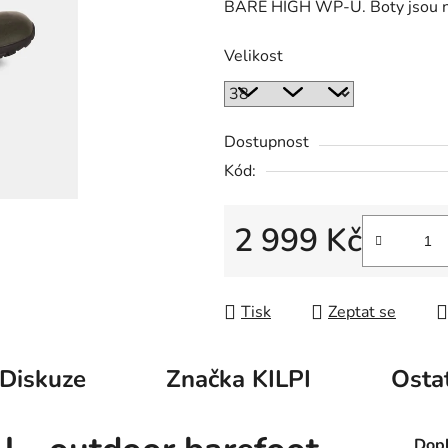
BARE HIGH WP-U. Boty jsou nav
Velikost
Dostupnost
Kód:
2 999 Kč
Měrná cena:
Tisk
Zeptat se
Diskuze
Značka
KILPI
Osta
Dopl