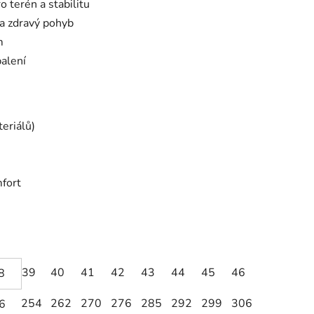
 terén a stabilitu
 a zdravý pohyb
m
balení
eriálů)
mfort
39
40
41
42
43
44
45
46
8
254
262
270
276
285
292
299
306
6