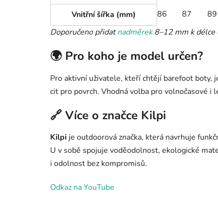
86
87
89
Vnitřní šířka (mm)
Doporučeno přidat
nadměrek
8–12 mm k délce c
🌍 Pro koho je model určen?
Pro aktivní uživatele, kteří chtějí barefoot boty,
cit pro povrch. Vhodná volba pro volnočasové i 
🔗 Více o značce Kilpi
Kilpi
je outdoorová značka, která navrhuje funk
U v sobě spojuje voděodolnost, ekologické materiá
i odolnost bez kompromisů.
Odkaz na YouTube