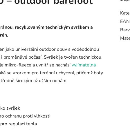
 – outdoor barefoot
Kate
EAN
bránou, recyklovaným technickým svrškem a
Barv
rén.
Mate
žen jako univerzální outdoor obuv s voděodolnou
 i proměnlivé počasí. Svršek je tvořen technickou
je mikro-fleece a uvnitř se nachází
vyjímatelná
nká se vzorkem pro terénní uchycení, přičemž boty
 středně širokým až užším nohám.
ako svršek
 ochranu proti vlhkosti
pro regulaci tepla