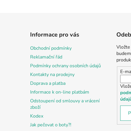
Z
á
Informace pro vás
Odebí
p
a
Vložte
Obchodní podmínky
t
budeme
Reklamační řád
í
produk
Podmínky ochrany osobních údajů
E-ma
Kontakty na prodejny
Doprava a platba
Vlož
Informace k on-line platbám
podm
údaj
Odstoupení od smlouvy a vrácení
zboží
P
Kodex
Jak pečovat o boty?!