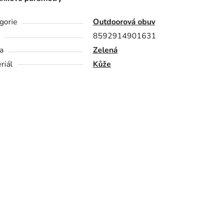
gorie
Outdoorová obuv
8592914901631
a
Zelená
riál
Kůže