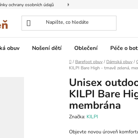
nky ochrany osobních údajů
Kontakty na prodejny
Doprava
ká obuv
Nošení dětí
Oblečení
Péče o bot
Domů
/
Barefoot obuv
/
Dámská obuv
/
KILPI Bare High - tmavě zelená, m
Unisex outdoo
KILPI Bare Hi
membrána
Značka:
KILPI
Objevte novou úroveň komfortu