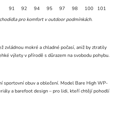
91
92
94
95
97
98
100
101
hodidla pro komfort v outdoor podmínkách.
 jež zvládnou mokré a chladné počasí, aniž by ztratily
lehké výlety v přírodě s důrazem na svobodu pohybu.
ční sportovní obuv a oblečení. Model Bare High WP-
ly a barefoot design – pro lidi, kteří chtějí pohodlí