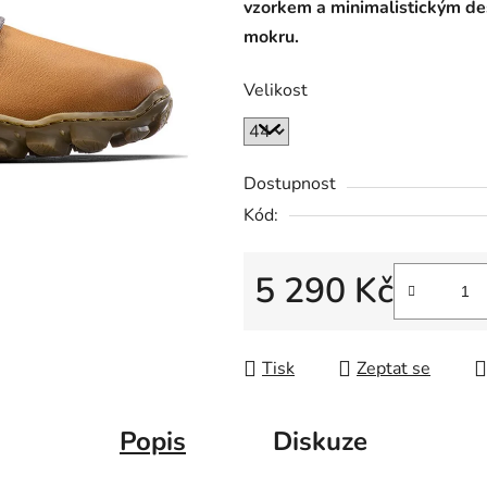
vzorkem a minimalistickým des
mokru.
Velikost
Dostupnost
Kód:
5 290 Kč
Měrná cena:
Tisk
Zeptat se
Popis
Diskuze