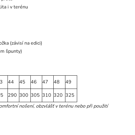
ita i v terénu
žka (závisí na edici)
mm špunty)
3
44
45
46
47
48
49
85
290
300
305
310
320
325
fortní nošení, obzvlášť v terénu nebo při použití