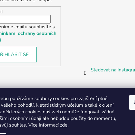
il
ením e-mailu souhlasíte s
ínkami ochrany osobních
ů
ŘIHLÁSIT SE
Sledovat na Instag
bu používáme soubory cookies pro zajištění plné
 vašeho pohodlí, k statistickým účelům a také k cílení
z některých cookies náš web nemůže fungovat, žádné
Partnerská prodejna Barefoot Plzeň
ašimi osobními údaji ale nebudou použity do momentu,
svůj souhlas
.
Více informací
zde
.