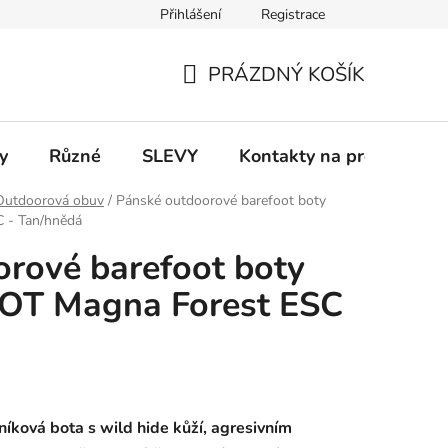
Přihlášení
Registrace
 a platba
Informace k on-line platbám
Odstoupení od smlou
PRÁZDNÝ KOŠÍK
NÁKUPNÍ
KOŠÍK
y
Různé
SLEVY
Kontakty na prodejny
Outdoorová obuv
/
Pánské outdoorové barefoot boty
- Tan/hnědá
rové barefoot boty
T Magna Forest ESC
níková bota s wild hide kůží, agresivním