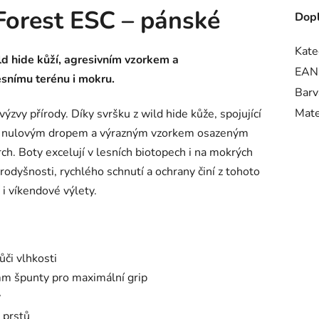
Forest ESC – pánské
Dopl
Kate
ld hide kůží, agresivním vzorkem a
EAN
esnímu terénu i mokru.
Barv
Mate
výzvy přírody. Díky svršku z wild hide kůže, spojující
SC s nulovým dropem a výrazným vzorkem osazeným
rch. Boty excelují v lesních biotopech i na mokrých
odyšnosti, rychlého schnutí a ochrany činí z tohoto
i víkendové výlety.
ůči vlhkosti
m špunty pro maximální grip
y
 prstů