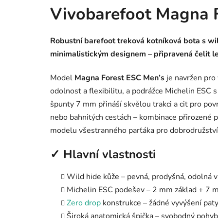
Vivobarefoot Magna 
Robustní barefoot treková kotníková bota s wi
minimalistickým designem – připravená čelit l
Model
Magna Forest ESC Men’s
je navržen pro 
odolnost a flexibilitu, a podrážce Michelin E
špunty 7 mm přináší skvělou trakci a cit pro pov
nebo bahnitých cestách – kombinace přirozené pr
modelu všestranného parťáka pro dobrodružství 
✓ Hlavní vlastnosti
Wild hide kůže – pevná, prodyšná, odolná v
Michelin ESC podešev – 2 mm základ + 7 m
Zero drop
konstrukce – žádné vyvýšení pat
Široká anatomická špička – svobodný pohyb