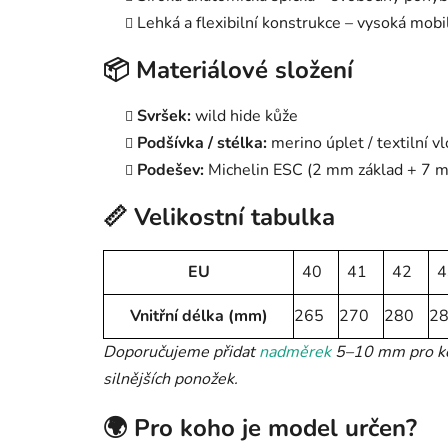
Lehká a flexibilní konstrukce – vysoká mobil
📦 Materiálové složení
Svršek:
wild hide kůže
Podšívka / stélka:
merino úplet / textilní vlo
Podešev:
Michelin ESC (2 mm základ + 7 
📏 Velikostní tabulka
EU
40
41
42
4
Vnitřní délka (mm)
265
270
280
2
Doporučujeme přidat
nadměrek
5–10 mm pro kom
silnějších ponožek.
🌍 Pro koho je model určen?