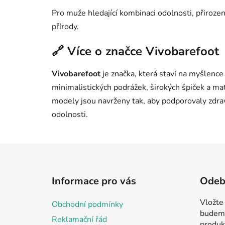
Pro muže hledající kombinaci odolnosti, přiroze
přírody.
🔗 Více o značce Vivobarefoot
Vivobarefoot
je značka, která staví na myšlenc
minimalistických podrážek, širokých špiček a mat
modely jsou navrženy tak, aby podporovaly zdra
odolnosti.
Z
á
Informace pro vás
Odebí
p
a
Vložte
Obchodní podmínky
t
budeme
Reklamační řád
produk