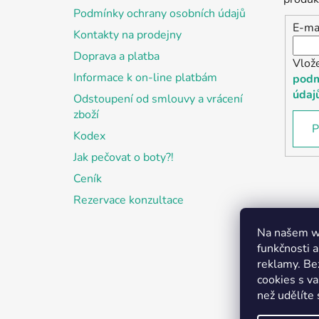
í
Podmínky ochrany osobních údajů
E-ma
Kontakty na prodejny
Doprava a platba
Vlož
Informace k on-line platbám
podm
údaj
Odstoupení od smlouvy a vrácení
zboží
P
Kodex
Jak pečovat o boty?!
Ceník
Rezervace konzultace
Na našem we
funkčnosti a
reklamy. Be
cookies s v
než udělíte 