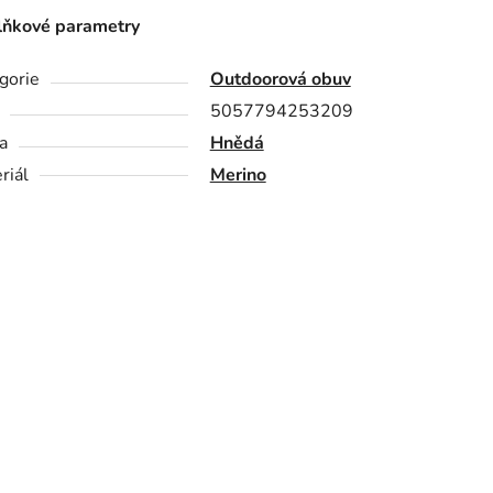
ňkové parametry
gorie
Outdoorová obuv
5057794253209
a
Hnědá
riál
Merino