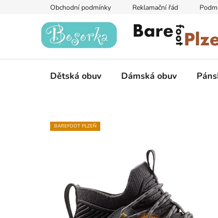
Přejít
Obchodní podmínky
Reklamační řád
Podmí
na
obsah
Dětská obuv
Dámská obuv
Páns
BAREFOOT PLZEŇ