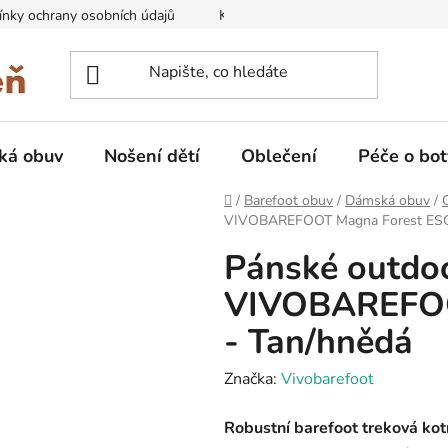
nky ochrany osobních údajů
Kontakty na prodejny
Doprava
ká obuv
Nošení dětí
Oblečení
Péče o bot
Domů
/
Barefoot obuv
/
Dámská obuv
/
VIVOBAREFOOT Magna Forest ESC 
Pánské outdoo
VIVOBAREFOO
- Tan/hnědá
Značka:
Vivobarefoot
Robustní barefoot treková kot