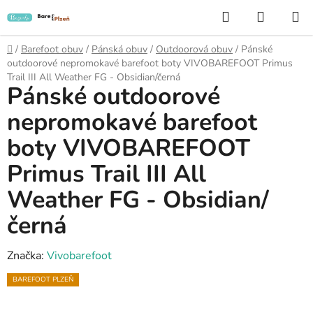
Přejít
Hledat
NÁKUP
na
KOŠÍK
obsah
Domů
/
Barefoot obuv
/
Pánská obuv
/
Outdoorová obuv
/
Pánské
outdoorové nepromokavé barefoot boty VIVOBAREFOOT Primus
Trail III All Weather FG - Obsidian/černá
Pánské outdoorové
nepromokavé barefoot
boty VIVOBAREFOOT
Primus Trail III All
Weather FG - Obsidian/
černá
Značka:
Vivobarefoot
BAREFOOT PLZEŇ