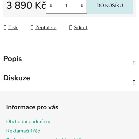
3 890 Kč
DO KOŠÍKU
Měrná cena:
Tisk
Zeptat se
Sdílet
Popis
Diskuze
Z
á
Informace pro vás
p
a
Obchodní podmínky
t
Reklamační řád
í