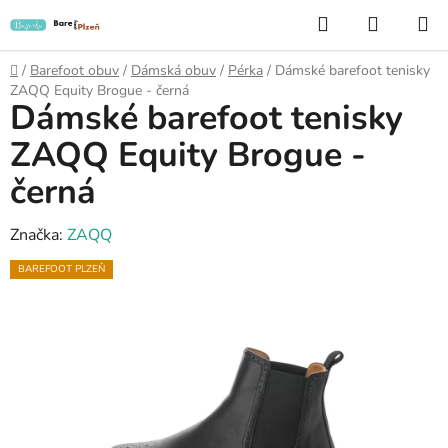
Přejít
Hledat
NÁKUP
na
KOŠÍK
obsah
Domů
/
Barefoot obuv
/
Dámská obuv
/
Pérka
/
Dámské barefoot tenisky
ZAQQ Equity Brogue - černá
Dámské barefoot tenisky
ZAQQ Equity Brogue -
černá
Značka:
ZAQQ
BAREFOOT PLZEŇ