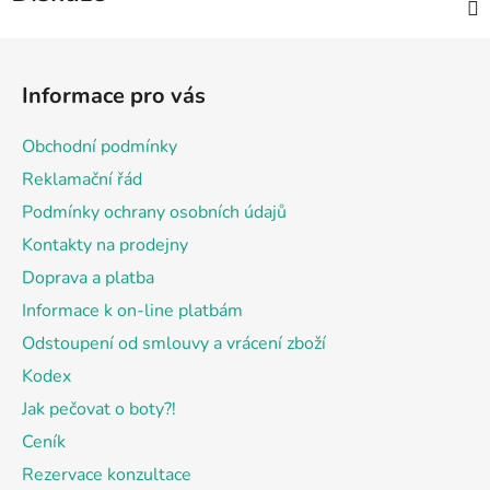
Z
á
Informace pro vás
p
a
Obchodní podmínky
t
Reklamační řád
í
Podmínky ochrany osobních údajů
Kontakty na prodejny
Doprava a platba
Informace k on-line platbám
Odstoupení od smlouvy a vrácení zboží
Kodex
Jak pečovat o boty?!
Ceník
Rezervace konzultace