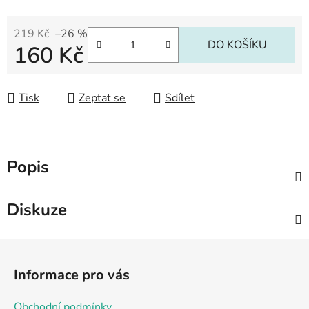
219 Kč
–26 %
DO KOŠÍKU
160 Kč
Měrná cena:
Tisk
Zeptat se
Sdílet
Popis
Diskuze
Z
á
Informace pro vás
p
a
Obchodní podmínky