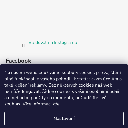
Sledovat na Instagramu
Facebook
Na našem webu používáme soubory cookies pro zajištění
plné funkčnosti a vašeho pohodlí, k statistickým účelům a
také k cílení reklamy. Bez některých cookies náš web
nemůže fungovat, žádné cookies s vašimi osobními údaji
ale nebudou použity do momentu, než udělíte svůj
Partnerská prodejna Barefoot Plzeň
souhlas
.
Více informací
zde
.
Nastavení