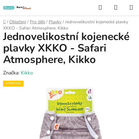
Přejít
Hledat
NÁKUP
na
KOŠÍK
obsah
Domů
/
Oblečení
/
Pro děti
/
Plavky
/
Jednovelikostní kojenecké plavky
XKKO - Safari Atmosphere, Kikko
Jednovelikostní kojenecké
plavky XKKO - Safari
Atmosphere, Kikko
Značka:
Kikko
VÝPRODEJ