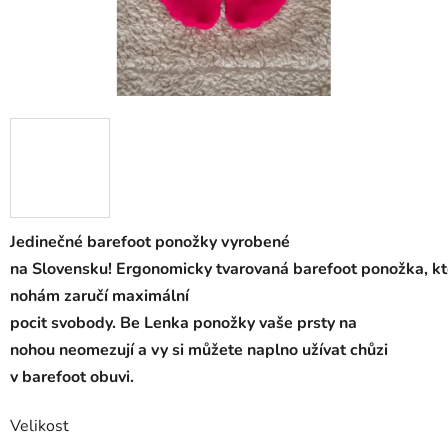
Jedinečné
barefoot
ponožky
vyrobené
na
Slovensku
!
Ergonomicky
tvarovaná
barefoot
ponožka
,
k
nohám
zaručí
maximální
pocit
svobody
.
Be
Lenka
ponožky
vaše prsty
na
nohou
neomezují
a
vy
si
můžete
naplno
užívat
chůzi
v
barefoot
obuvi
.
Velikost