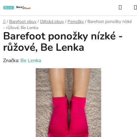
Přejít
Hled
na
obsah
Domů
/
Barefoot obuv
/
Dětská obuv
/
Ponožky
/
Barefoot ponožky nízké
- růžové, Be Lenka
Barefoot ponožky nízké -
růžové, Be Lenka
Značka:
Be Lenka