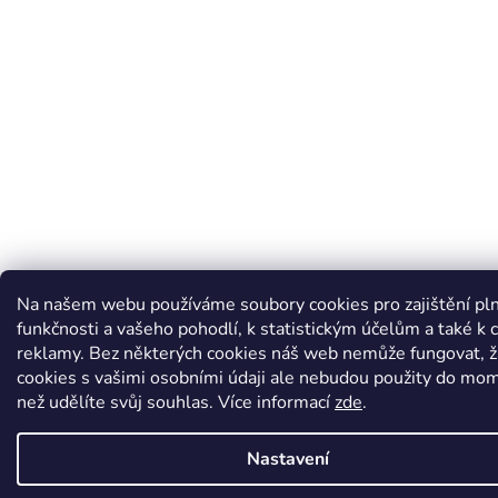
Na našem webu používáme soubory cookies pro zajištění pl
funkčnosti a vašeho pohodlí, k statistickým účelům a také k c
reklamy. Bez některých cookies náš web nemůže fungovat, 
cookies s vašimi osobními údaji ale nebudou použity do mo
než udělíte svůj souhlas
.
Více informací
zde
.
Nastavení