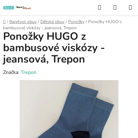
Přejít
Hledat
NÁKUP
na
KOŠÍK
obsah
Domů
/
Barefoot obuv
/
Dětská obuv
/
Ponožky
/
Ponožky HUGO z
bambusové viskózy - jeansová, Trepon
Ponožky HUGO z
bambusové viskózy -
jeansová, Trepon
Značka:
Trepon