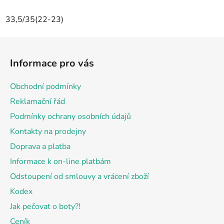
33,5/35(22-23)
Z
á
Informace pro vás
p
a
Obchodní podmínky
t
Reklamační řád
í
Podmínky ochrany osobních údajů
Kontakty na prodejny
Doprava a platba
Informace k on-line platbám
Odstoupení od smlouvy a vrácení zboží
Kodex
Jak pečovat o boty?!
Ceník