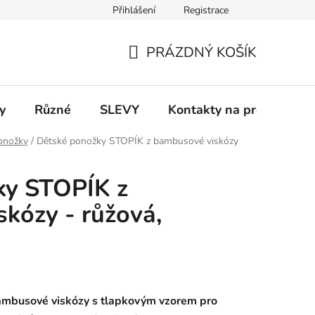
Přihlášení
Registrace
 a platba
Informace k on-line platbám
Odstoupení od smlou
PRÁZDNÝ KOŠÍK
NÁKUPNÍ
KOŠÍK
y
Různé
SLEVY
Kontakty na prodejny
onožky
/
Dětské ponožky STOPÍK z bambusové viskózy
ky STOPÍK z
kózy - růžová,
ambusové viskózy s tlapkovým vzorem pro