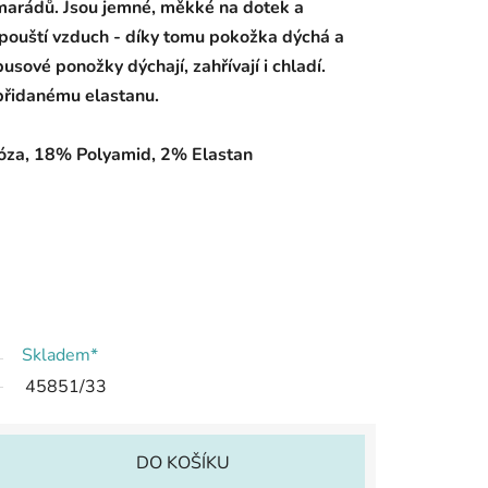
marádů. Jsou jemné, měkké na dotek a
pouští vzduch - díky tomu pokožka dýchá a
usové ponožky dýchají, zahřívají i chladí.
přidanému elastanu.
óza, 18% Polyamid, 2% Elastan
Skladem*
45851/33
DO KOŠÍKU