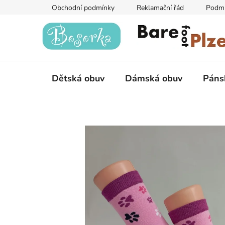
Přejít
Obchodní podmínky
Reklamační řád
Podmí
na
obsah
Dětská obuv
Dámská obuv
Páns