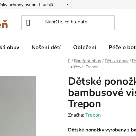
nky ochrany osobních údajů
Kontakty na prodejny
Doprava
ká obuv
Nošení dětí
Oblečení
Péče o bot
Domů
/
Barefoot obuv
/
Dětská obuv
/
P
- růžová, Trepon
Dětské ponož
bambusové vis
Trepon
Značka:
Trepon
Dětské ponožky vyrobeny z b