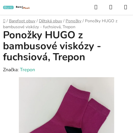
Přejít
Hledat
NÁKUP
na
KOŠÍK
obsah
Domů
/
Barefoot obuv
/
Dětská obuv
/
Ponožky
/
Ponožky HUGO z
bambusové viskózy - fuchsiová, Trepon
Ponožky HUGO z
bambusové viskózy -
fuchsiová, Trepon
Značka:
Trepon