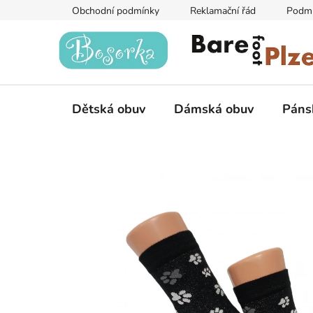
Přejít
Obchodní podmínky
Reklamační řád
Podmí
na
obsah
Dětská obuv
Dámská obuv
Páns