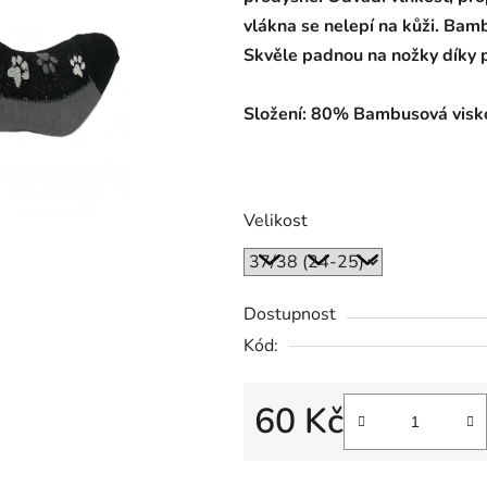
vlákna se nelepí na kůži. Bamb
Skvěle padnou na nožky díky 
Složení: 80% Bambusová visk
Velikost
Dostupnost
Kód:
60 Kč
Měrná cena: