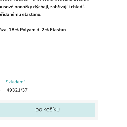
usové ponožky dýchají, zahřívají i chladí.
přidanému elastanu.
óza, 18% Polyamid, 2% Elastan
Skladem*
49321/37
DO KOŠÍKU