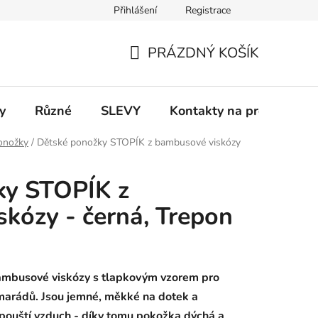
Přihlášení
Registrace
 a platba
Informace k on-line platbám
Odstoupení od smlou
PRÁZDNÝ KOŠÍK
NÁKUPNÍ
KOŠÍK
y
Různé
SLEVY
Kontakty na prodejny
onožky
/
Dětské ponožky STOPÍK z bambusové viskózy
ky STOPÍK z
kózy - černá, Trepon
ambusové viskózy s tlapkovým vzorem pro
marádů. Jsou jemné, měkké na dotek a
pouští vzduch - díky tomu pokožka dýchá a