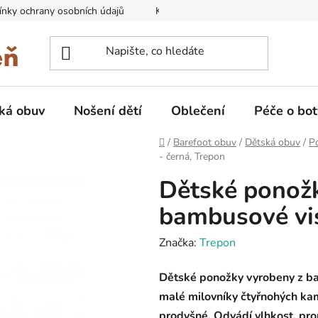
nky ochrany osobních údajů
Kontakty na prodejny
Doprava
ká obuv
Nošení dětí
Oblečení
Péče o bot
Domů
/
Barefoot obuv
/
Dětská obuv
/
P
- černá, Trepon
Dětské ponož
bambusové vis
Značka:
Trepon
Dětské ponožky vyrobeny z b
malé milovníky čtyřnohých ka
prodyšné. Odvádí vlhkost, pro