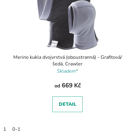
Merino kukla dvojvrstvá (oboustranná) - Grafitová/
šedá, Crawler
Skladem*
669 Kč
od
DETAIL
1
0-1