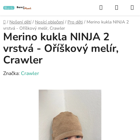
Přejít
Hledat
NÁKUP
na
KOŠÍK
obsah
Domů
/
Nošení dětí
/
Nosící oblečení
/
Pro děti
/
Merino kukla NINJA 2
vrstvá - Oříškový melír, Crawler
Merino kukla NINJA 2
vrstvá - Oříškový melír,
Crawler
Značka:
Crawler