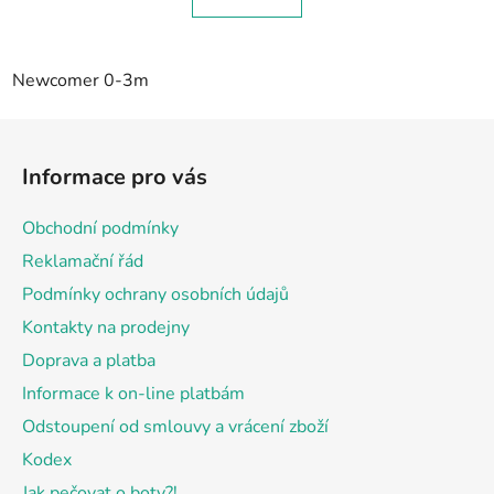
Newcomer 0-3m
Z
á
Informace pro vás
p
a
Obchodní podmínky
t
Reklamační řád
í
Podmínky ochrany osobních údajů
Kontakty na prodejny
Doprava a platba
Informace k on-line platbám
Odstoupení od smlouvy a vrácení zboží
Kodex
Jak pečovat o boty?!