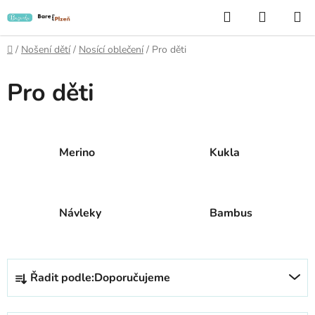
Přejít
Hledat
NÁKUP
na
KOŠÍK
obsah
Domů
/
Nošení dětí
/
Nosící oblečení
/
Pro děti
Pro děti
Merino
Kukla
Návleky
Bambus
Ř
Řadit podle:
Doporučujeme
a
z