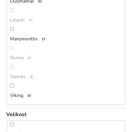
Duomamas
51
Liliputi
0
Manymonths
17
Reima
0
Sponks
0
Viking
10
Velikost