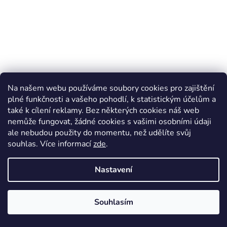
Na našem webu používáme soubory cookies pro zajištění
plné funkčnosti a vašeho pohodlí, k statistickým účelům a
Rostoucí merino overal - hory modrá, Duomamas
také k cílení reklamy. Bez některých cookies náš web
Skladem*
nemůže fungovat, žádné cookies s vašimi osobními údaji
ale nebudou použity do momentu, než udělíte svůj
1 799 Kč
souhlas
.
Více informací
zde
.
Nastavení
DETAIL
Souhlasím
18-24 měsíců