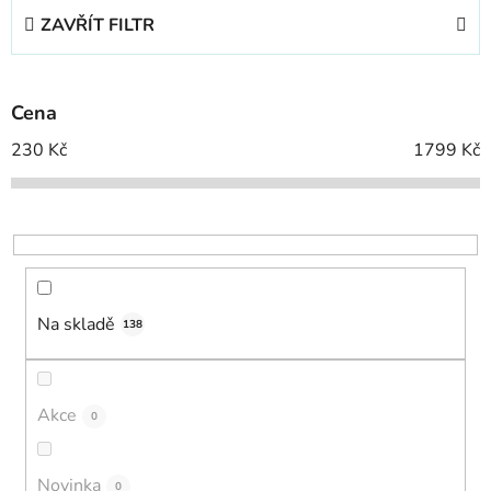
e
ZAVŘÍT FILTR
n
í
p
Cena
r
o
230
Kč
1799
Kč
d
u
k
t
ů
Na skladě
138
Akce
0
Novinka
0