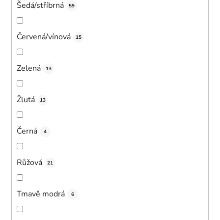
Šedá/stříbrná
59
Červená/vínová
15
Zelená
13
Žlutá
13
Černá
4
Růžová
21
Tmavě modrá
6