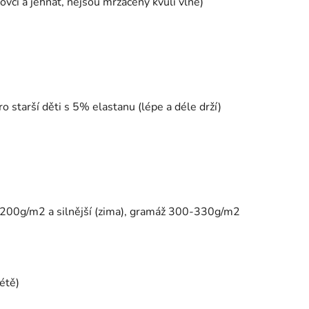
ovcí a jehňat, nejsou mrzačeny kvůli vlně)
 starší děti s 5% elastanu (lépe a déle drží)
ž 200g/m2 a silnější (zima), gramáž 300-330g/m2
létě)