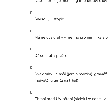
Naše merino je mulesing free (etický chov 
Snesou ji i atopici
Máme dva druhy - merino pro miminka a pro
Dá se prát v pračce
Dva druhy - slabší (jaro a podzim), gramá
(největší gramáž na trhu!)
Chrání proti UV záření (slabší lze nosit i v 