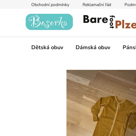
Přejít
Obchodní podmínky
Reklamační řád
Podmí
na
obsah
Dětská obuv
Dámská obuv
Páns