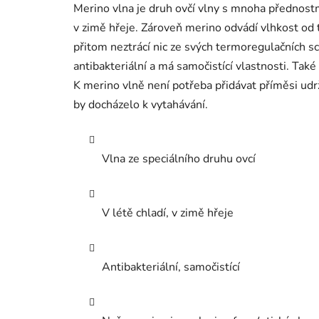
Merino vlna je druh ovčí vlny s mnoha přednostmi
v zimě hřeje. Zároveň merino odvádí vlhkost od tě
přitom neztrácí nic ze svých termoregulačních s
antibakteriální a má samočistící vlastnosti. Také
K merino vlně není potřeba přidávat příměsi udržu
by docházelo k vytahávání.
Vlna ze speciálního druhu ovcí
V létě chladí, v zimě hřeje
Antibakteriální, samočistící