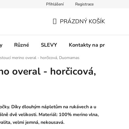
Přihlášení
Registrace
 a platba
Informace k on-line platbám
Odstoupení od smlou
PRÁZDNÝ KOŠÍK
NÁKUPNÍ
KOŠÍK
y
Různé
SLEVY
Kontakty na prodejny
stoucí merino overal - horčicová, Duomamas
o overal - horčicová,
vočky. Díky dlouhým nápletům na rukávech a u
lně dvě velikosti. Materiál: 100% merino vlna,
alita, velmi jemná, nekousavá.