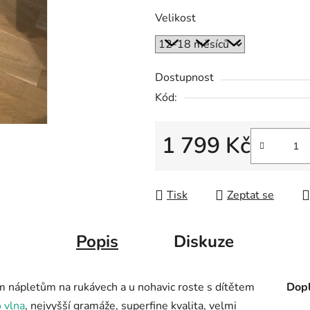
Velikost
Dostupnost
Kód:
1 799 Kč
Měrná cena:
Tisk
Zeptat se
Popis
Diskuze
ým nápletům na rukávech a u nohavic roste s dítětem
Dopl
 vlna
, nejvyšší gramáže, superfine kvalita, velmi