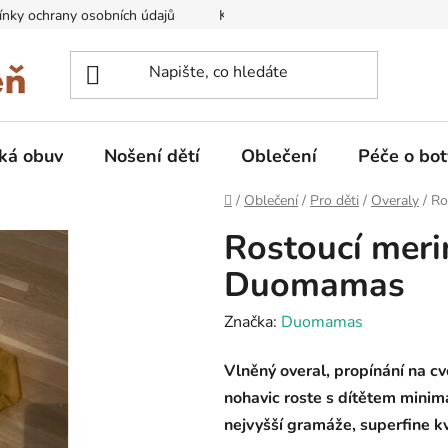
nky ochrany osobních údajů
Kontakty na prodejny
Doprava
ká obuv
Nošení dětí
Oblečení
Péče o bot
Domů
/
Oblečení
/
Pro děti
/
Overaly
/
Ro
Rostoucí merin
Duomamas
Značka:
Duomamas
Vlněný overal, propínání na c
nohavic roste s dítětem minimá
nejvyšší gramáže, superfine kv