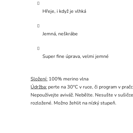
Hřeje, i když je vlhká
Jemná, neškrábe
Super fine úprava, velmi jemné
Složení:
100% merino vlna
Údržba:
perte na 30°C v ruce, či program v pračc
Nepoužívejte aviváž. Nebělte. Nesušte v sušičce
rozložené. Možno žehlit na nízký stupeň.