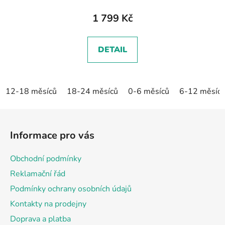
1 799 Kč
DETAIL
12-18 měsíců
18-24 měsíců
0-6 měsíců
6-12 měsíc
Z
á
Informace pro vás
p
a
Obchodní podmínky
t
Reklamační řád
í
Podmínky ochrany osobních údajů
Kontakty na prodejny
Doprava a platba