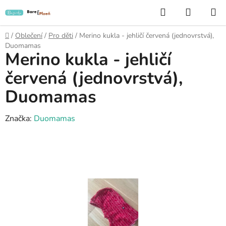
Přejít
Hledat
NÁKUP
na
KOŠÍK
obsah
Domů
/
Oblečení
/
Pro děti
/
Merino kukla - jehličí červená (jednovrstvá),
Duomamas
Merino kukla - jehličí
červená (jednovrstvá),
Duomamas
Značka:
Duomamas