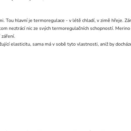
. Tou hlavní je termoregulace - v létě chladí, v zimě hřeje. Zá
řitom neztrácí nic ze svých termoregulačních schopností. Merino 
 záření.
jící elasticitu, sama má v sobě tyto vlastnosti, aniž by docház