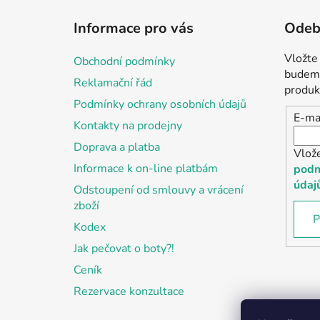
á
Informace pro vás
Odebí
p
a
Vložte
Obchodní podmínky
t
budeme
Reklamační řád
í
produk
Podmínky ochrany osobních údajů
E-ma
Kontakty na prodejny
Doprava a platba
Vlož
Informace k on-line platbám
podm
údaj
Odstoupení od smlouvy a vrácení
zboží
P
Kodex
Jak pečovat o boty?!
Ceník
Rezervace konzultace