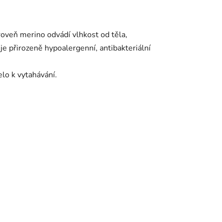
roveň merino odvádí vlhkost od těla,
je přirozeně hypoalergenní, antibakteriální
elo k vytahávání.