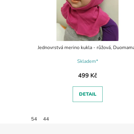
Jednovrstvá merino kukla - růžová, Duomam
Skladem*
499 Kč
DETAIL
54
44
Z