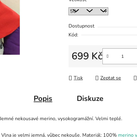
Dostupnost
Kód:
699 Kč
Měrná cena:
Tisk
Zeptat se
Popis
Diskuze
. Jemné nekousavé merino, vysokogramážní. Velmi teplé.
á. Vlna je velmi jemná, vůbec nekouše. Materiál: 100%
merino v