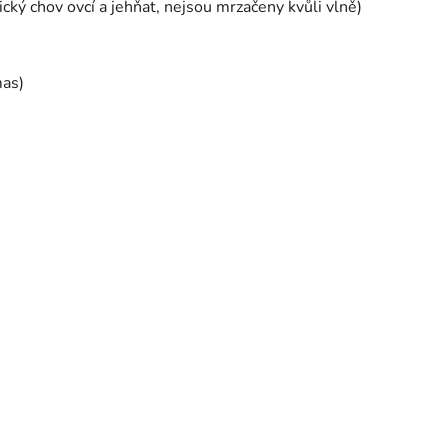
ký chov ovcí a jehňat, nejsou mrzačeny kvůli vlně)
mas)