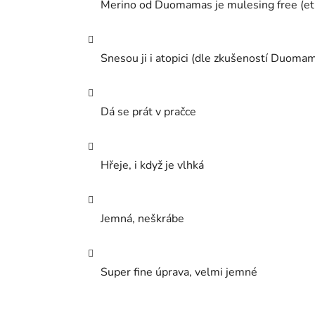
Merino od Duomamas je mulesing free (etic
Snesou ji i atopici (dle zkušeností Duoma
Dá se prát v pračce
Hřeje, i když je vlhká
Jemná, neškrábe
Super fine úprava, velmi jemné