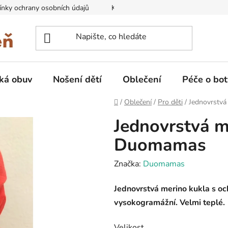
nky ochrany osobních údajů
Kontakty na prodejny
Doprava
ká obuv
Nošení dětí
Oblečení
Péče o bot
Domů
/
Oblečení
/
Pro děti
/
Jednovrstvá
Jednovrstvá m
Duomamas
Značka:
Duomamas
Jednovrstvá merino kukla s oc
vysokogramážní. Velmi teplé.
Velikost