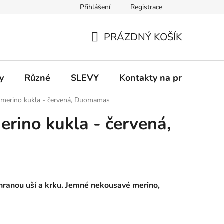
Přihlášení
Registrace
 a platba
Informace k on-line platbám
Odstoupení od smlou
PRÁZDNÝ KOŠÍK
NÁKUPNÍ
KOŠÍK
y
Různé
SLEVY
Kontakty na prodejny
 merino kukla - červená, Duomamas
erino kukla - červená,
hranou uší a krku.
Jemné nekousavé merino,