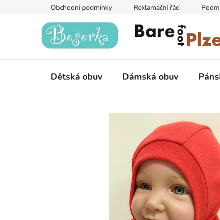
Přejít
Obchodní podmínky
Reklamační řád
Podmí
na
obsah
Dětská obuv
Dámská obuv
Páns