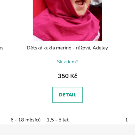
as
Dětská kukla merino - růžová, Adelay
Skladem*
350 Kč
DETAIL
6 - 18 měsíců
1,5 - 5 let
1