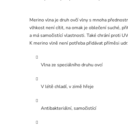
Merino vlna je druh ovčí vlny s mnoha přednostmi
vlhkost není cítit, na omak je oblečení suché, p
a má samočistící vlastnosti. Také chrání proti UV
K merino vlně není potřeba přidávat příměsi udržu
Vlna ze speciálního druhu ovcí
V létě chladí, v zimě hřeje
Antibakteriální, samočistící