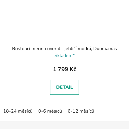
Rostoucí merino overal - jehličí modrá, Duomamas
Skladem*
1 799 Kč
DETAIL
18-24 měsíců
0-6 měsíců
6-12 měsíců
Z