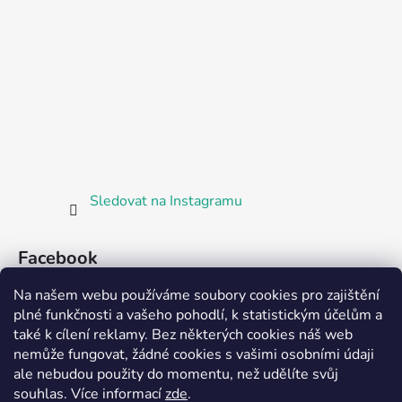
Sledovat na Instagramu
Facebook
Na našem webu používáme soubory cookies pro zajištění
plné funkčnosti a vašeho pohodlí, k statistickým účelům a
také k cílení reklamy. Bez některých cookies náš web
nemůže fungovat, žádné cookies s vašimi osobními údaji
ale nebudou použity do momentu, než udělíte svůj
Partnerská prodejna Barefoot Plzeň
souhlas
.
Více informací
zde
.