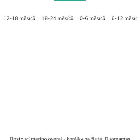
12-18 měsíců
18-24 měsíců
0-6 měsíců
6-12 měsíc
Rostoucí merino overal - korálky na žluté, Duomamas