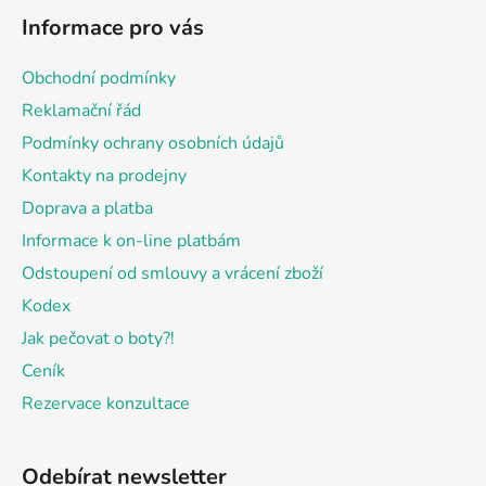
á
Informace pro vás
p
a
Obchodní podmínky
t
Reklamační řád
í
Podmínky ochrany osobních údajů
Kontakty na prodejny
Doprava a platba
Informace k on-line platbám
Odstoupení od smlouvy a vrácení zboží
Kodex
Jak pečovat o boty?!
Ceník
Rezervace konzultace
Odebírat newsletter