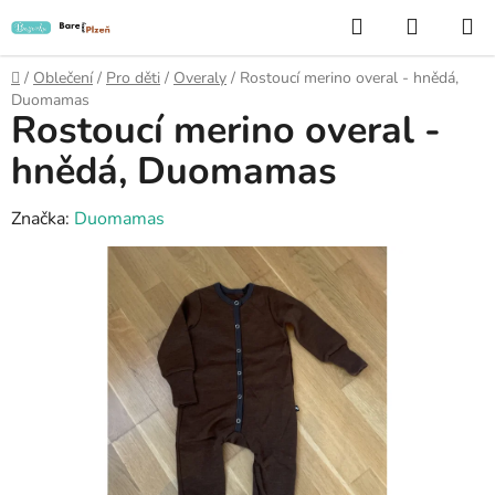
Přejít
Hledat
NÁKUP
na
KOŠÍK
obsah
Domů
/
Oblečení
/
Pro děti
/
Overaly
/
Rostoucí merino overal - hnědá,
Duomamas
Rostoucí merino overal -
hnědá, Duomamas
Značka:
Duomamas