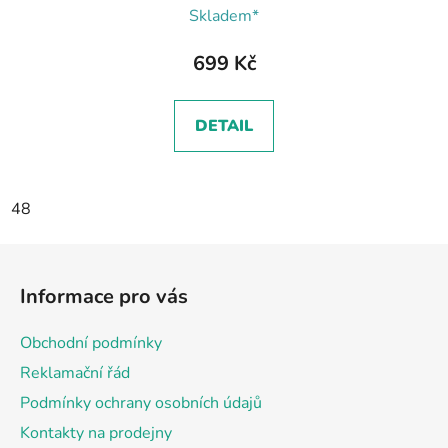
Skladem*
699 Kč
DETAIL
48
Z
á
Informace pro vás
p
a
Obchodní podmínky
t
Reklamační řád
í
Podmínky ochrany osobních údajů
Kontakty na prodejny