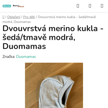
Přejít
Hledat
NÁKUP
na
KOŠÍK
obsah
Domů
/
Oblečení
/
Pro děti
/
Dvouvrstvá merino kukla - šedá/tmavě
modrá, Duomamas
Dvouvrstvá merino kukla -
šedá/tmavě modrá,
Duomamas
Značka:
Duomamas