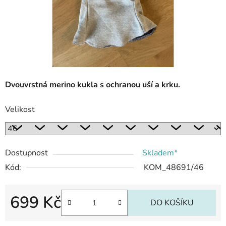
Dvouvrstná merino kukla s ochranou uší a krku.
Velikost
Dostupnost
Skladem*
Kód:
KOM_48691/46
699 Kč
DO KOŠÍKU
Měrná cena: