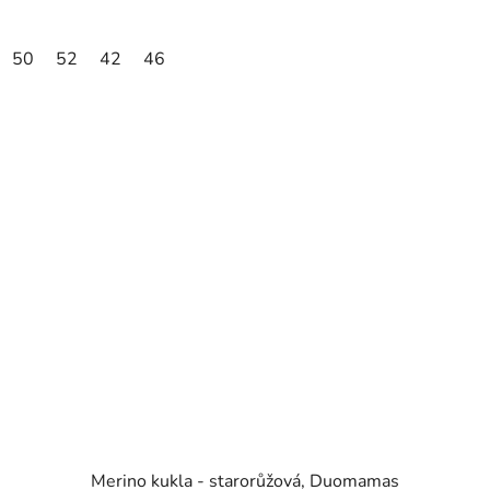
50
52
42
46
Merino kukla - starorůžová, Duomamas