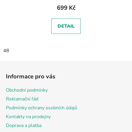
699 Kč
DETAIL
48
Z
á
Informace pro vás
p
a
Obchodní podmínky
t
Reklamační řád
í
Podmínky ochrany osobních údajů
Kontakty na prodejny
Doprava a platba