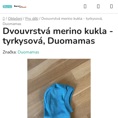
Přejít
Hledat
NÁKUP
na
KOŠÍK
obsah
Domů
/
Oblečení
/
Pro děti
/
Dvouvrstvá merino kukla - tyrkysová,
Duomamas
Dvouvrstvá merino kukla -
tyrkysová, Duomamas
Značka:
Duomamas