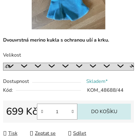
Dvouvrstná merino kukla s ochranou uší a krku.
Velikost
Dostupnost
Skladem*
Kód:
KOM_48688/44
699 Kč
DO KOŠÍKU
Měrná cena:
Tisk
Zeptat se
Sdílet